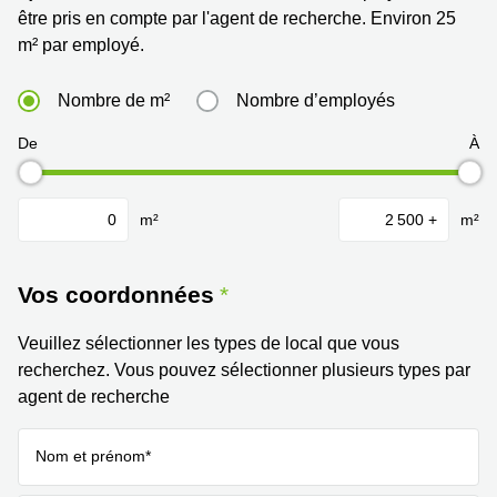
267
être pris en compte par l'agent de recherche. Environ 25
Meyrin
m² par employé.
Chemin
de la
Nombre de m²
Nombre d’employés
Drance 2
Martigny
De
À
Route
de
Crassier
m²
m²
7 Nyon
Z. A.
La
Vos coordonnées
Pièce
1
Veuillez sélectionner les types de local que vous
Rolle
recherchez. Vous pouvez sélectionner plusieurs types par
Bahnhofstrasse
agent de recherche
10 Zürich
Nom et prénom*