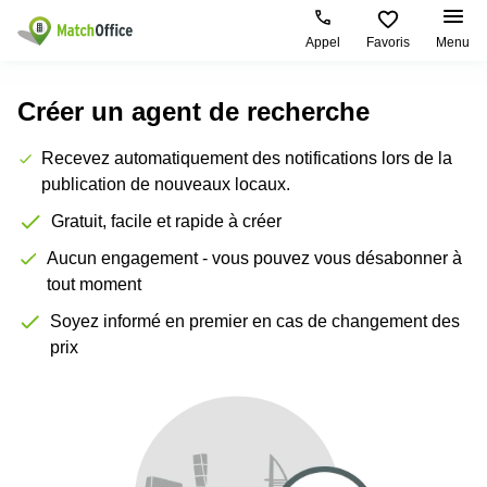
Appel
Favoris
Menu
Rechercher / publier
Créer un agent de recherche
Aide
Pages
Villes
Recherches
Recevez automatiquement des notifications lors de la
de
Populaires
populaires
produits
publication de nouveaux locaux.
Qui sommes-nous?
Location
Voie du
Gratuit, facile et rapide à créer
Bureau
bureau
Chariot 3
Zurich
Lausanne
Publier un local
Aucun engagement - vous pouvez vous désabonner à
Centre
d'affaires
Bureau
Place de
tout moment
à louer
la Gare
Prix
Coworking
Soyez informé en premier en cas de changement des
Genève
12
Lausanne
prix
Salle
Bureau à
Connexion
de
louer
Rue du
réunion
Lausanne
Pré-de-
la-
Choisissez une langue
Switzerland
Bureau
Coworking
Bichette
virtuel
Zurich
1
Genève