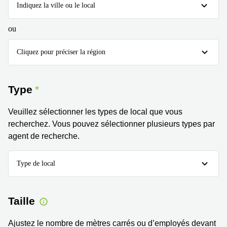
Genève
Indiquez la ville ou le local
Salle
Avenue
de
Louis-
ou
réunion
Casaï
Zurich
18
Cliquez pour préciser la région
Genève
Salles
de
Quai
réunion
de l’Ile
Genève
Type
13
Genève
Salle de
réunion
Veuillez sélectionner les types de local que vous
Route
Lausanne
recherchez. Vous pouvez sélectionner plusieurs types par
Suisse
8A
agent de recherche.
Business
Etoy
center
Lausanne
Esplanade
Type de local
de Pont-
Rouge 4
Lancy
Taille
Route
de
Ajustez le nombre de mètres carrés ou d’employés devant
Meyrin