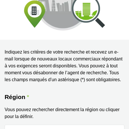
Coworking
Genève
Rue de
la Cité
Coworking
1
Lausanne
Genève
Coworking
Place
Basel
de la
Fusterie
Coworking
12
Lugano
Indiquez les critères de votre recherche et recevez un e-
Genève
mail lorsque de nouveaux locaux commerciaux répondant
Coworking
Rue de la
à vos exigences seront disponibles. Vous pouvez à tout
Neuchâtel
Corraterie
moment vous désabonner de l’agent de recherche. Tous
5 Genève
Coworking
les champs marqués d'un astérisque (*) sont obligatoires.
Bienne
Place
Casa-
Coworking
Bamba
Région
Nyon
1-3
Genève
Coworking
Vous pouvez rechercher directement la région ou cliquer
Versoix
Rue de
pour la définir.
Lausanne
Coworking
69
Meyrin