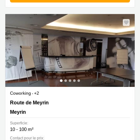
Coworking
+2
Route de Meyrin 267, Meyrin
Route de Meyrin
Meyrin
Superficie:
10 - 100 m²
Contact pour le prix: