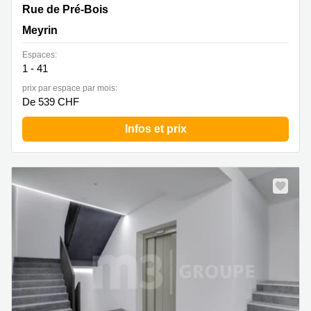
Rue de Pré-Bois 14 Cointrin, Meyrin
Rue de Pré-Bois
Meyrin
Espaces:
1 - 41
prix par espace par mois:
De 539 CHF
Infos et prix