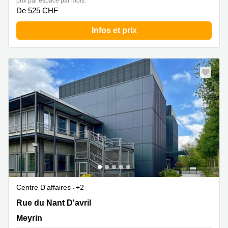
prix par espace par mois:
267
De 525 CHF
Meyrin
Infos et prix
Chemin
de la
Drance 2
Martigny
Route
de
Crassier
7 Nyon
Z. A.
La
Pièce
1
Rolle
Bahnhofstrasse
10 Zürich
Centre D'affaires
+2
Rue du Nant D'avril 150,1. Stock, Meyrin
Rue du Nant D'avril
Meyrin