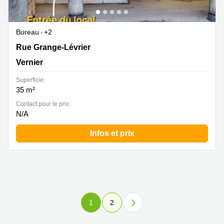
Bureau
+2
Rue Grange-Lévrier 5, Vernier
Rue Grange-Lévrier
Vernier
Superficie:
35 m²
Contact pour le prix:
N/A
Infos et prix
1
2