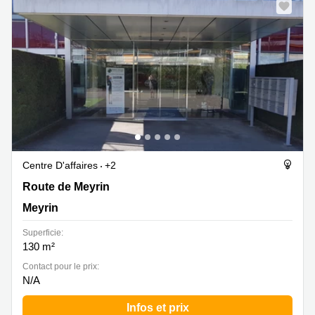
Centre D'affaires
+2
Route de Meyrin 267, Meyrin
Route de Meyrin
Meyrin
Superficie:
130 m²
Contact pour le prix:
N/A
Infos et prix