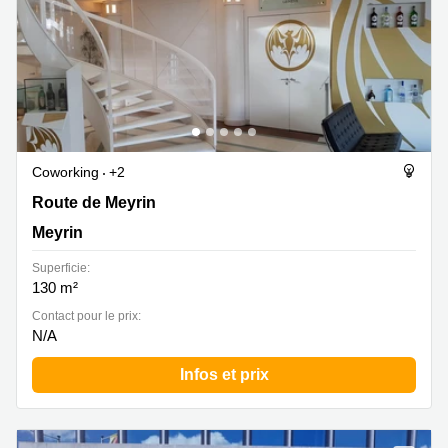
Coworking
+2
Route de Meyrin 267, Meyrin
Route de Meyrin
Meyrin
Superficie:
130 m²
Contact pour le prix:
N/A
Infos et prix