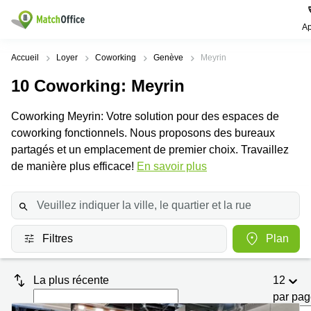
Ap
Rechercher / publier
Accueil
Loyer
Coworking
Genève
Meyrin
10
Coworking
: Meyrin
Aide
Pages
Villes
Recherches
de
Populaires
populaires
Coworking Meyrin: Votre solution pour des espaces de
produits
Qui sommes-nous?
coworking fonctionnels. Nous proposons des bureaux
Location
Voie du
Bureau
bureau
Chariot 3
partagés et un emplacement de premier choix. Travaillez
Zurich
Lausanne
Publier un local
de manière plus efficace!
En savoir plus
Centre
d'affaires
Bureau
Place de
à louer
la Gare
Prix
Coworking
Genève
12
Lausanne
Salle
Bureau à
Connexion
Filtres
Plan
de
louer
Rue du
réunion
Lausanne
Pré-de-
la-
Choisissez une langue
Switzerland
Bureau
Coworking
Bichette
La plus récente
12
virtuel
Zurich
1
par pa
Genève