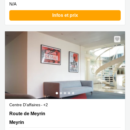
N/A
Infos et prix
Centre D'affaires
+2
Route de Meyrin 267, Meyrin
Route de Meyrin
Meyrin