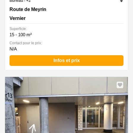
Bureau
+2
Route de Meyrin 123, Vernier
Route de Meyrin
Vernier
Superficie:
15 - 100 m²
Contact pour le prix:
N/A
Infos et prix
Nouveau