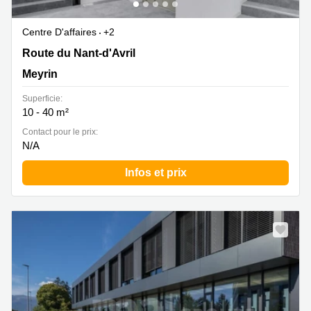
Centre D'affaires
+2
Route du Nant-d'Avril 96, Meyrin
Route du Nant-d'Avril
Meyrin
Superficie:
10 - 40 m²
Contact pour le prix:
N/A
Infos et prix