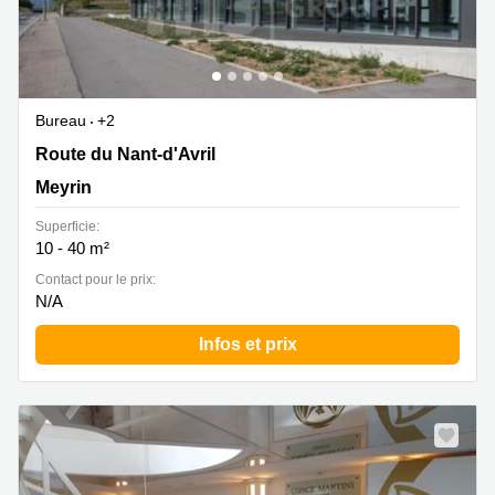
Bureau
+2
Route du Nant-d'Avril 96, Meyrin
Route du Nant-d'Avril
Meyrin
Superficie:
10 - 40 m²
Contact pour le prix:
N/A
Infos et prix