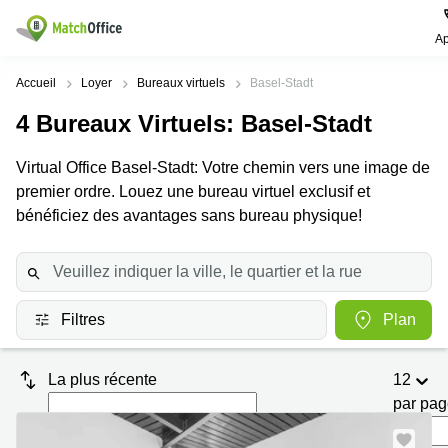
Ap
Rechercher / publier
Accueil
Loyer
Bureaux virtuels
Basel-Stadt
4
Bureaux Virtuels
: Basel-Stadt
Aide
Pages
Villes
Recherches
de
Populaires
populaires
Virtual Office Basel-Stadt: Votre chemin vers une image de
produits
Qui sommes-nous?
premier ordre. Louez une bureau virtuel exclusif et
Location
Voie du
Bureau
bureau
Chariot 3
bénéficiez des avantages sans bureau physique!
Zurich
Lausanne
Publier un local
Centre
d'affaires
Bureau
Place de
à louer
la Gare
Prix
Coworking
Genève
12
Lausanne
Filtres
Plan
Salle
Bureau à
Connexion
de
louer
Rue du
réunion
Lausanne
Pré-de-
La plus récente
12
la-
Choisissez une langue
Switzerland
Bureau
Coworking
Bichette
par pa
virtuel
Zurich
1
Genève