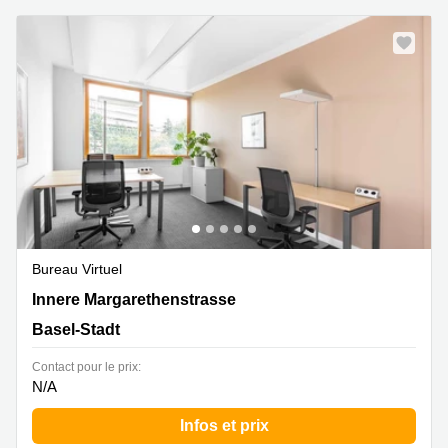
Bureau Virtuel
Innere Margarethenstrasse 5,Heuwaage, Basel-Stadt
Innere Margarethenstrasse
Basel-Stadt
Contact pour le prix:
N/A
Infos et prix