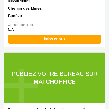
Bureau Virtuel
Chemin des Mines 2,Sécheron, Genève
Chemin des Mines
Genève
Contact pour le prix:
N/A
Infos et prix
PUBLIEZ VOTRE BUREAU SUR
MATCHOFFICE