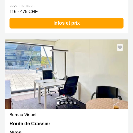
Loyer mensuel:
116 - 475 CHF
Infos et prix
Bureau Virtuel
Route de Crassier 7,Nyon, Nyon
Route de Crassier
Nyon