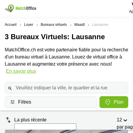
Ap
Rechercher / publier
Accueil
Loyer
Bureaux virtuels
Waadt
Lausanne
3
Bureaux Virtuels
: Lausanne
Aide
Pages
Villes
Recherches
de
Populaires
populaires
MatchOffice.ch est votre partenaire fiable pour la recherche
produits
Qui sommes-nous?
d'un bureau virtuel à Lausanne. Louez de virtual office à
Location
Voie du
Bureau
bureau
Chariot 3
Lausanne et augmentez votre présence avec nous!
Zurich
Lausanne
Publier un local
En savoir plus
Centre
d'affaires
Bureau
Place de
à louer
la Gare
Prix
Coworking
Genève
12
Lausanne
Salle
Bureau à
Connexion
Filtres
Plan
de
louer
Rue du
réunion
Lausanne
Pré-de-
la-
Choisissez une langue
Switzerland
Bureau
Coworking
Bichette
La plus récente
12
virtuel
Zurich
1
par pa
Genève