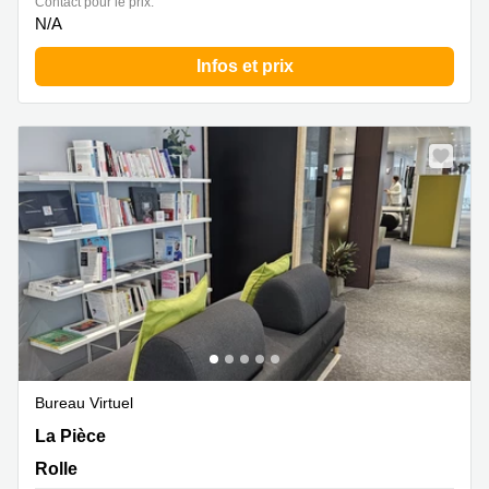
Contact pour le prix:
N/A
Infos et prix
Bureau Virtuel
Z. A. La Pièce 1, Rolle
La Pièce
Rolle