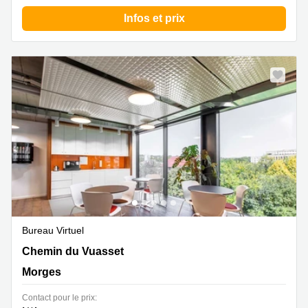
Infos et prix
Bureau Virtuel
Chemin du Vuasset 2,2. Stock, Morges
Chemin du Vuasset
Morges
Contact pour le prix: