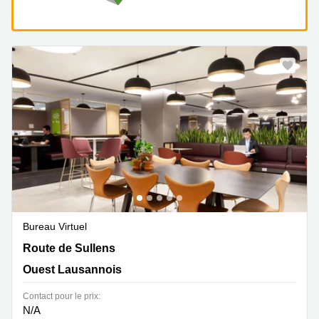
Bureau Virtuel
Route de Sullens 40, Ouest Lausannois
Route de Sullens
Ouest Lausannois
Contact pour le prix:
N/A