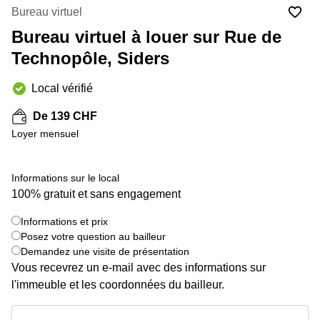
Coworking
Bureau virtuel
Genève
Rue de
la Cité
Bureau virtuel à louer sur Rue de
Coworking
1
Lausanne
Technopôle, Siders
Genève
Coworking
Place
Local vérifié
Basel
de la
Fusterie
Coworking
De 139 CHF
12
Lugano
Genève
Loyer mensuel
Coworking
Rue de la
Neuchâtel
Corraterie
Informations sur le local
5 Genève
Coworking
100% gratuit et sans engagement
Bienne
Place
Casa-
Informations et prix
Coworking
Bamba
Posez votre question au bailleur
Nyon
1-3
Demandez une visite de présentation
Genève
Coworking
Vous recevrez un e-mail avec des informations sur
Versoix
Rue de
l'immeuble et les coordonnées du bailleur.
Lausanne
Coworking
69
Informations et prix
Meyrin