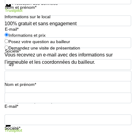
Genève
Protection des données
Nom et prénom*
Salle
Trustpilot
Avenue
de
Louis-
Informations sur le local
réunion
Casaï
100% gratuit et sans engagement
Zurich
18
E-mail*
Genève
Salles
Informations et prix
de
Posez votre question au bailleur
Quai
réunion
Demandez une visite de présentation
de l’Ile
Genève
Société*
13
Vous recevrez un e-mail avec des informations sur
Genève
Salle de
l'immeuble et les coordonnées du bailleur.
réunion
Route
Lausanne
Numéro de téléphone*
Suisse
8A
Business
Nom et prénom*
Etoy
center
Lausanne
Esplanade
Votre question (facultatif)
de Pont-
E-mail*
Rouge 4
Lancy
Informations et prix
Route
Protection des données
Société*
de
Trustpilot
Meyrin