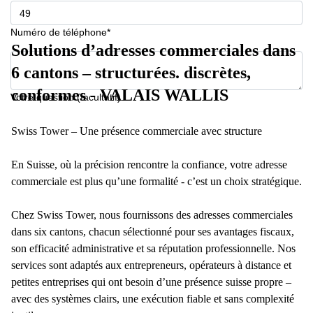
267
Meyrin
Numéro de téléphone*
Chemin
Solutions d’adresses commerciales dans
de la
6 cantons – structurées. discrètes,
Drance 2
Martigny
conformes - VALAIS WALLIS
Votre question (facultatif)
Route
de
Swiss Tower – Une présence commerciale avec structure
Crassier
7 Nyon
En Suisse, où la précision rencontre la confiance, votre adresse
Z. A.
La
commerciale est plus qu’une formalité - c’est un choix stratégique.
Pièce
1
Chez Swiss Tower, nous fournissons des adresses commerciales
Rolle
dans six cantons, chacun sélectionné pour ses avantages fiscaux,
Bahnhofstrasse
son efficacité administrative et sa réputation professionnelle. Nos
10 Zürich
services sont adaptés aux entrepreneurs, opérateurs à distance et
petites entreprises qui ont besoin d’une présence suisse propre –
avec des systèmes clairs, une exécution fiable et sans complexité