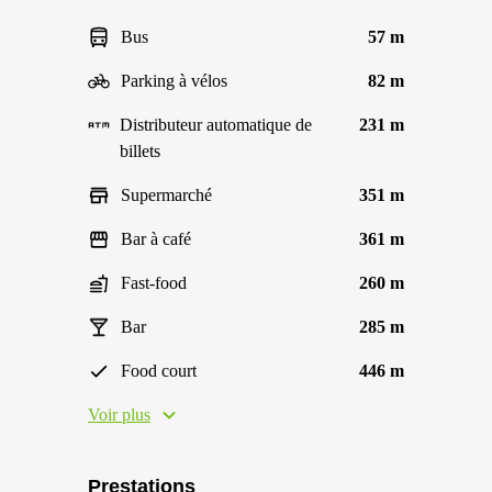
Bus
57 m
Parking à vélos
82 m
Distributeur automatique de
231 m
billets
Supermarché
351 m
Bar à café
361 m
Fast-food
260 m
Bar
285 m
Food court
446 m
Voir plus
Prestations