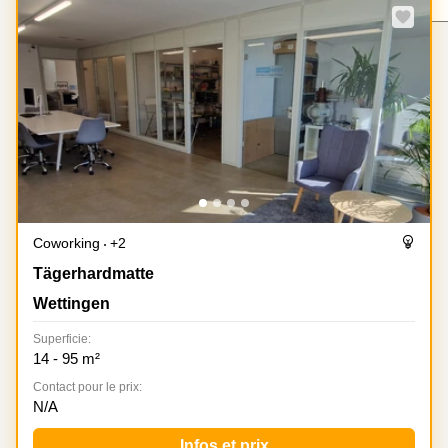
Coworking
Genève
Rue de
la Cité
Coworking
1
Lausanne
Genève
Coworking
Place
Basel
de la
Fusterie
Coworking
12
Lugano
Genève
Coworking
Rue de la
Neuchâtel
Corraterie
Coworking
+2
5 Genève
Coworking
Tägerhardmatte 6, Wettingen
Tägerhardmatte
Bienne
Place
Wettingen
Casa-
Coworking
Bamba
Nyon
Superficie:
1-3
14 - 95 m²
Genève
Coworking
Versoix
Contact pour le prix:
Rue de
N/A
Lausanne
Coworking
69
Meyrin
Infos et prix