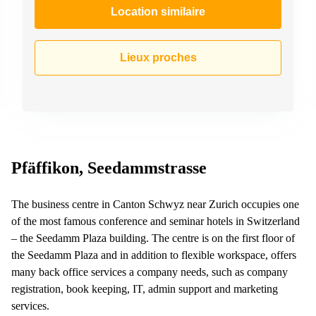
267
Location similaire
Meyrin
Chemin
Lieux proches
de la
Drance 2
Martigny
Route
de
Crassier
7 Nyon
Pfäffikon, Seedammstrasse
Z. A.
La
Pièce
The business centre in Canton Schwyz near Zurich occupies one
1
Rolle
of the most famous conference and seminar hotels in Switzerland
– the Seedamm Plaza building. The centre is on the first floor of
Bahnhofstrasse
the Seedamm Plaza and in addition to flexible workspace, offers
10 Zürich
many back office services a company needs, such as company
registration, book keeping, IT, admin support and marketing
services.