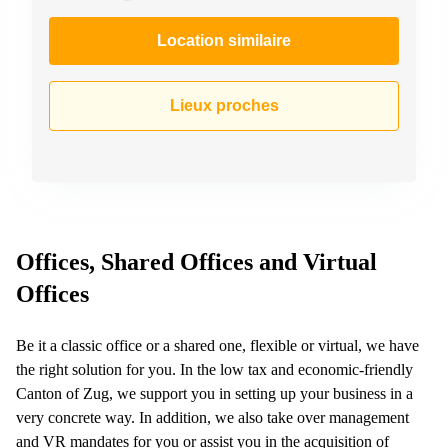
267
Meyrin
Location similaire
Chemin
de la
Drance 2
Lieux proches
Martigny
Route
de
Crassier
7 Nyon
Z. A.
Offices, Shared Offices and Virtual
La
Pièce
Offices
1
Rolle
Be it a classic office or a shared one, flexible or virtual, we have
Bahnhofstrasse
10 Zürich
the right solution for you. In the low tax and economic-friendly
Canton of Zug, we support you in setting up your business in a
very concrete way. In addition, we also take over management
and VR mandates for you or assist you in the acquisition of