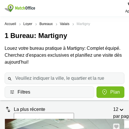
Ap
Rechercher / publier
Accueil
Loyer
Bureaux
Valais
Martigny
1
Bureau
: Martigny
Aide
Pages
Villes
Recherches
de
Populaires
populaires
Louez votre bureau pratique à Martigny: Complet équipé.
produits
Qui sommes-nous?
Cherchez d'espaces exclusives et planifiez une visite dès
Location
Voie du
Bureau
bureau
Chariot 3
aujourd'hui!
Zurich
Lausanne
Publier un local
Centre
d'affaires
Bureau
Place de
à louer
la Gare
Prix
Coworking
Genève
12
Lausanne
Filtres
Plan
Salle
Bureau à
Connexion
de
louer
Rue du
réunion
Lausanne
Pré-de-
La plus récente
12
la-
Choisissez une langue
Switzerland
Bureau
Coworking
Bichette
par pa
virtuel
Zurich
1
Genève