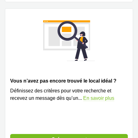
Genève
Salle
Avenue
de
Louis-
réunion
Casaï
Zurich
18
Genève
Salles
de
Quai
réunion
de l’Ile
Genève
13
Genève
Salle de
réunion
Route
Lausanne
Suisse
Vous n’avez pas encore trouvé le local idéal ?
8A
Business
Etoy
center
Définissez des critères pour votre recherche et
Lausanne
Esplanade
recevez un message dès qu’un
...
En savoir plus
de Pont-
Rouge 4
Lancy
Route
de
Meyrin