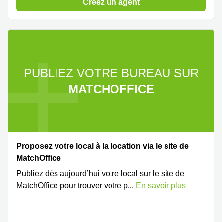
Créez un agent
267
Meyrin
Chemin
de la
Drance 2
Martigny
PUBLIEZ VOTRE BUREAU SUR
Route
de
MATCHOFFICE
Crassier
7 Nyon
Z. A.
La
Pièce
1
Proposez votre local à la location via le site de
Rolle
MatchOffice
Bahnhofstrasse
Publiez dès aujourd’hui votre local sur le site de
10 Zürich
MatchOffice pour trouver votre p
...
En savoir plus