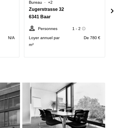
Bureau
+2
Bureau
Zugerstrasse 32
Obern
6341 Baar
6340 
Personnes
1 - 2
Po
tr
N/A
Loyer annuel par
De 780 €
m²
prix pa
mois