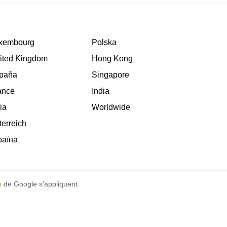
xembourg
Polska
ited Kingdom
Hong Kong
paña
Singapore
ance
India
lia
Worldwide
terreich
раїна
n
de Google s’appliquent.