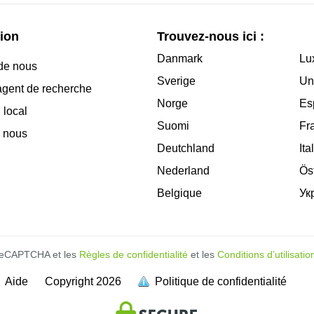
ion
Trouvez-nous ici :
Danmark
Lu
de nous
Sverige
Un
agent de recherche
Norge
Es
 local
Suomi
Fr
 nous
Deutchland
Ita
Nederland
Ös
Belgique
Ук
 reCAPTCHA et les
Règles de confidentialité
et les
Conditions d’utilisatio
Aide
Copyright
2026
Politique de confidentialité
soit pleine.
soit pleine.
soit pleine.
soit pleine.
soit pleine.
soit pleine.
soit pleine.
soit pleine.
soit pleine.
soit pleine.