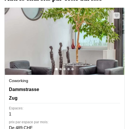
Coworking
Dammstrasse 19, Zug
Dammstrasse
Zug
Espaces:
1
prix par espace par mois:
De 489 CHF