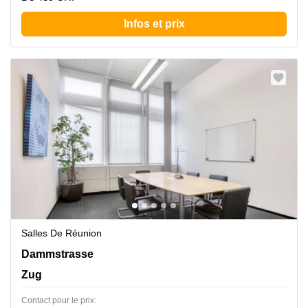
Infos et prix
Salles De Réunion
Dammstrasse 19, Zug
Dammstrasse
Zug
Contact pour le prix: