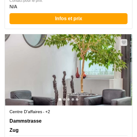
Contact pour le prix:
N/A
Infos et prix
Centre D'affaires
+2
Dammstrasse 19, Zug
Dammstrasse
Zug