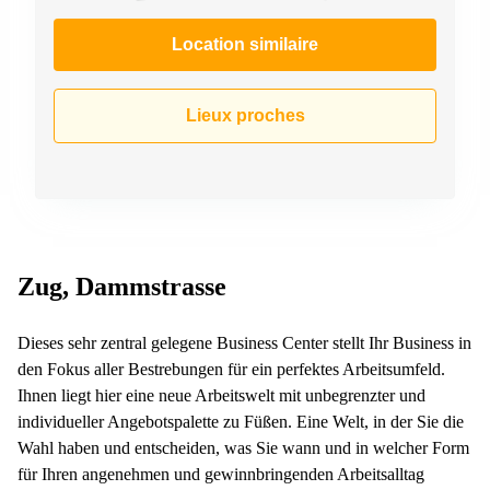
267
Meyrin
Location similaire
Chemin
de la
Drance 2
Lieux proches
Martigny
Route
de
Crassier
7 Nyon
Z. A.
Zug, Dammstrasse
La
Pièce
1
Rolle
Dieses sehr zentral gelegene Business Center stellt Ihr Business in
den Fokus aller Bestrebungen für ein perfektes Arbeitsumfeld.
Bahnhofstrasse
Ihnen liegt hier eine neue Arbeitswelt mit unbegrenzter und
10 Zürich
individueller Angebotspalette zu Füßen. Eine Welt, in der Sie die
Wahl haben und entscheiden, was Sie wann und in welcher Form
für Ihren angenehmen und gewinnbringenden Arbeitsalltag