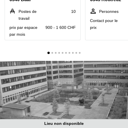
Coworking
Genève
Rue de
Postes de
10
Personnes
la Cité
Coworking
1
travail
Contact pour le
Lausanne
Genève
prix par espace
900 - 1 600 CHF
prix
Coworking
Place
par mois
Basel
de la
Fusterie
Coworking
12
Lugano
Genève
Coworking
Rue de la
Neuchâtel
Corraterie
5 Genève
Coworking
Bienne
Place
Casa-
Coworking
Bamba
Nyon
1-3
Genève
Coworking
Versoix
Rue de
Lausanne
Coworking
69
Lieu non disponible
Meyrin