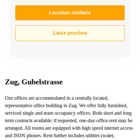
267
Meyrin
Location similaire
Chemin
de la
Drance 2
Lieux proches
Martigny
Route
de
Crassier
7 Nyon
Z. A.
Zug, Gubelstrasse
La
Pièce
1
Rolle
Our offices are accommodated in a centrally located,
representative office building in Zug. We offer fully furnished,
Bahnhofstrasse
serviced single and team occupancy offices. Both short and long
10 Zürich
term contracts available; if requested, one-day-office-rent may be
arranged. All rooms are equipped with high speed internet access
and ISDN phones. Rent further includes utilities (water,