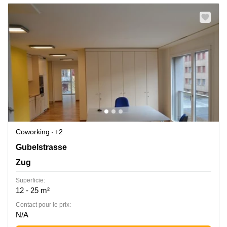
Coworking
+2
Gubelstrasse 12, Zug
Gubelstrasse
Zug
Superficie:
12 - 25 m²
Contact pour le prix:
N/A