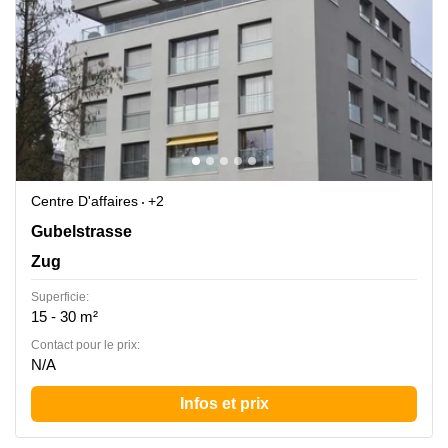
Centre D'affaires
+2
Gubelstrasse 12, Zug
Gubelstrasse
Zug
Superficie:
15 - 30 m²
Contact pour le prix:
N/A
Infos et prix