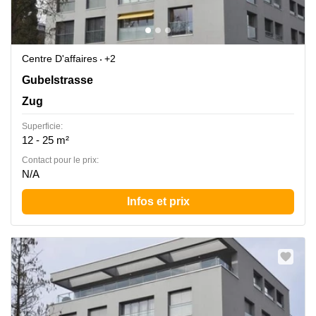
Centre D'affaires
+2
Gubelstrasse 12, Zug
Gubelstrasse
Zug
Superficie:
12 - 25 m²
Contact pour le prix:
N/A
Infos et prix