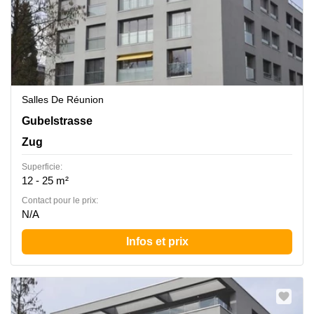
Salles De Réunion
Gubelstrasse 12, Zug
Gubelstrasse
Zug
Superficie:
12 - 25 m²
Contact pour le prix:
N/A
Infos et prix