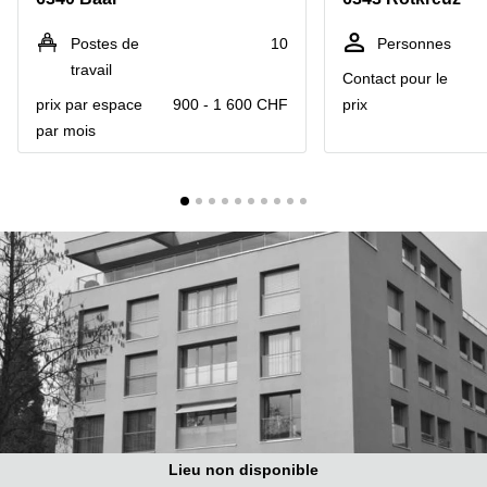
Coworking
Genève
Rue de
Postes de
10
Personnes
la Cité
Coworking
1
travail
Contact pour le
Lausanne
Genève
prix par espace
900 - 1 600 CHF
prix
Coworking
Place
par mois
Basel
de la
Fusterie
Coworking
12
Lugano
Genève
Coworking
Rue de la
Neuchâtel
Corraterie
5 Genève
Coworking
Bienne
Place
Casa-
Coworking
Bamba
Nyon
1-3
Genève
Coworking
Versoix
Rue de
Lausanne
Coworking
69
Lieu non disponible
Meyrin