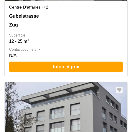
Centre D'affaires
+2
Gubelstrasse 12, Zug
Gubelstrasse
Zug
Superficie:
12 - 25 m²
Contact pour le prix:
N/A
Infos et prix