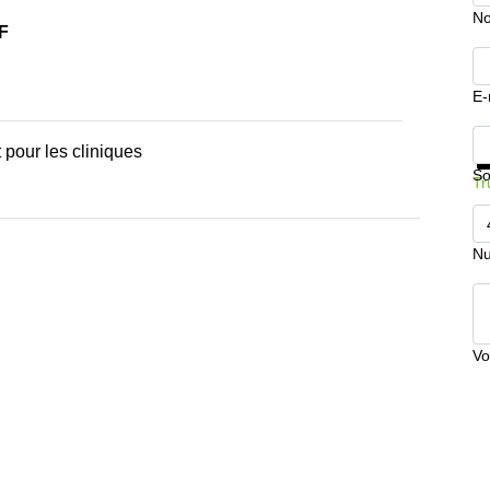
No
HF
E-
In
 pour les cliniques
So
Tr
Nu
Vo