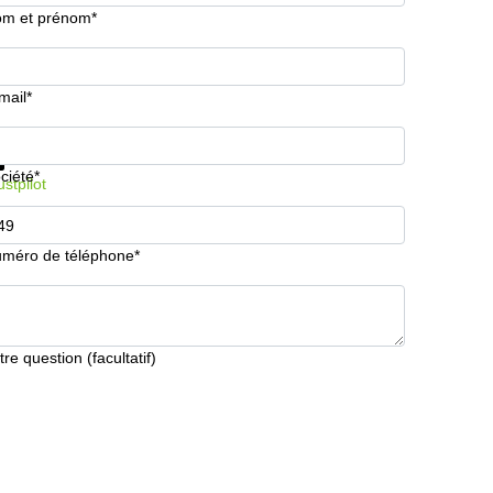
m et prénom*
mail*
formations et prix
Protection des données
ciété*
ustpilot
méro de téléphone*
tre question (facultatif)