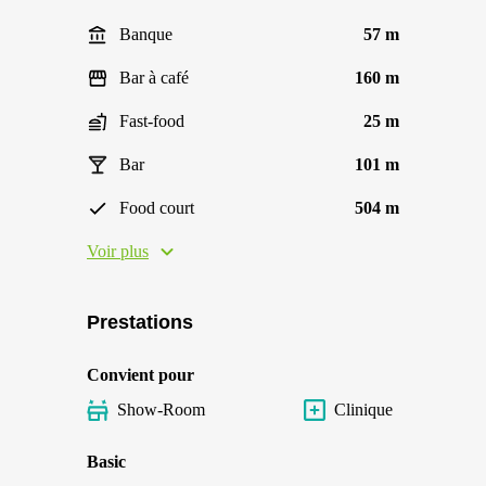
Banque
57 m
Bar à café
160 m
Fast-food
25 m
Bar
101 m
Food court
504 m
Voir plus
Prestations
Convient pour
Show-Room
Clinique
Basic