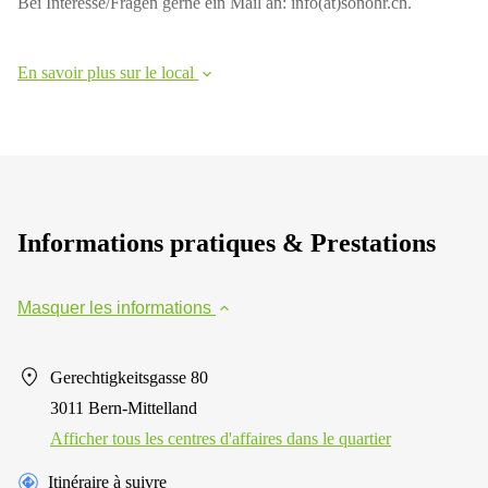
Bei Interesse/Fragen gerne ein Mail an: info(at)sonohr.ch.
267
Meyrin
Chemin
En savoir plus sur le local
de la
Drance 2
Martigny
Route
de
Crassier
7 Nyon
Informations pratiques & Prestations
Z. A.
La
Pièce
Masquer les informations
1
Rolle
Bahnhofstrasse
Gerechtigkeitsgasse 80
10 Zürich
3011 Bern-Mittelland
Afficher tous les centres d'affaires dans le quartier
Itinéraire à suivre