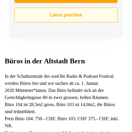
Genève
Salle
Avenue
de
Lieux proches
Louis-
réunion
Casaï
Zurich
18
Genève
Salles
de
Quai
réunion
de l’Ile
Genève
13
Genève
Salle de
Büros in der Altstadt Bern
réunion
Route
Lausanne
Suisse
In der Schaltzentrale des sonOhr Radio & Podcast Festival
8A
Business
werden Büros frei und wir suchen ab ca. 1. Januar
Etoy
center
2020 Mitmieter*innen. Das Büro befindet sich an der
Lausanne
Esplanade
Gerechtigkeitsgasse 80 in zwei grossen, hellen Räumen.
de Pont-
Rouge 4
Büro 104 ist 28,5m2 gross, Büro 103 ist 14,9m2, die Büros
Lancy
sind teilmöbliert.
Preis Büro 104: 750.- CHF, Büro 103: CHF 375.- CHF, inkl.
Route
de
NK.
Meyrin