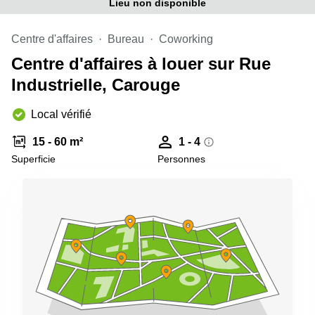
Genève
Lieu non disponible
Salle
Avenue
de
Louis-
Centre d'affaires
Bureau
Coworking
réunion
Casaï
Zurich
Centre d'affaires à louer sur Rue
18
Genève
Salles
Industrielle, Carouge
de
Quai
réunion
de l’Ile
Local vérifié
Genève
13
Genève
Salle de
15 - 60 m²
1 - 4
réunion
Superficie
Personnes
Route
Lausanne
Suisse
8A
Business
Etoy
center
Lausanne
Esplanade
de Pont-
Rouge 4
Lancy
Route
de
Meyrin