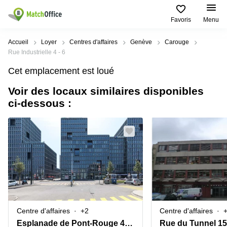
Favoris
Menu
Rechercher / publier
Accueil
Loyer
Centres d'affaires
Genève
Carouge
Rue Industrielle 4 - 6
Aide
Pages
Villes
Recherches
Cet emplacement est loué
de
Populaires
populaires
produits
Voir des locaux similaires disponibles
Qui sommes-nous?
Location
Voie du
ci-dessous :
Bureau
bureau
Chariot 3
Zurich
Lausanne
Publier un local
Centre
d'affaires
Bureau
Place de
à louer
la Gare
Prix
Coworking
Genève
12
Lausanne
Salle
Bureau à
Connexion
de
louer
Rue du
réunion
Lausanne
Pré-de-
la-
Choisissez une langue
Switzerland
Bureau
Coworking
Bichette
Centre d'affaires
+2
Centre d'affaires
virtuel
Zurich
1
Genève
Esplanade de Pont-Rouge 4,5. Stock
Rue du Tunnel 15