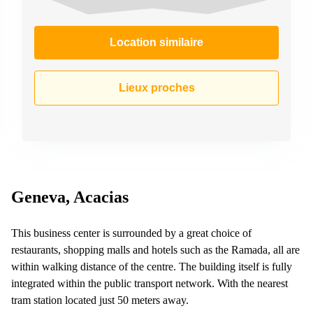
267
Meyrin
Location similaire
Chemin
de la
Drance 2
Martigny
Lieux proches
Route
de
Crassier
7 Nyon
Z. A.
La
Pièce
Geneva, Acacias
1
Rolle
This business center is surrounded by a great choice of
Bahnhofstrasse
restaurants, shopping malls and hotels such as the Ramada, all are
10 Zürich
within walking distance of the centre. The building itself is fully
integrated within the public transport network. With the nearest
tram station located just 50 meters away.