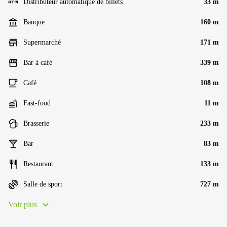
Distributeur automatique de billets
33 m
Banque
160 m
Supermarché
171 m
Bar à café
339 m
Café
108 m
Fast-food
11 m
Brasserie
233 m
Bar
83 m
Restaurant
133 m
Salle de sport
727 m
Voir plus