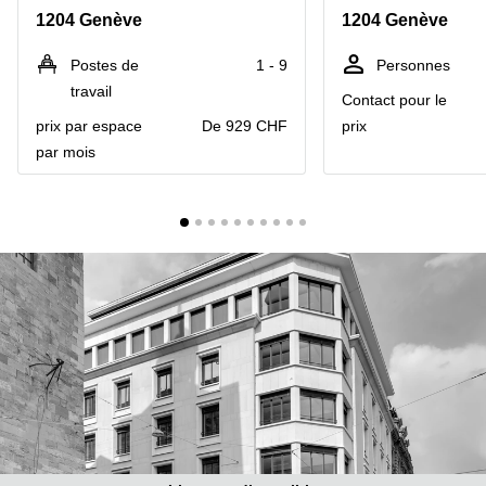
Coworking
1204 Genève
1204 Genève
Genève
Rue de
la Cité
Coworking
Postes de
1 - 9
Personnes
1
Lausanne
Genève
travail
Contact pour le
Coworking
Place
prix par espace
De 929 CHF
prix
Basel
de la
par mois
Fusterie
Coworking
12
Lugano
Genève
Coworking
Rue de la
Neuchâtel
Corraterie
5 Genève
Coworking
Bienne
Place
Casa-
Coworking
Bamba
Nyon
1-3
Genève
Coworking
Versoix
Rue de
Lausanne
Coworking
69
Meyrin