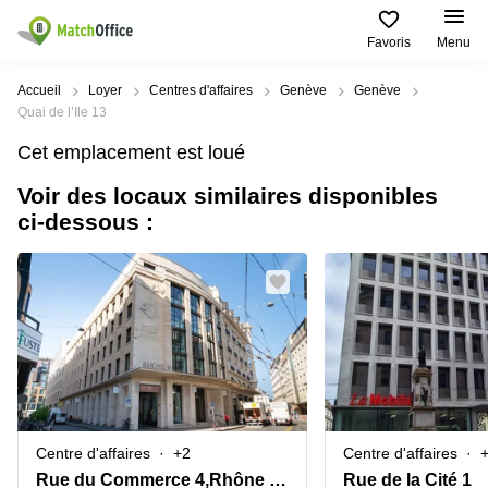
Favoris
Menu
Rechercher / publier
Accueil
Loyer
Centres d'affaires
Genève
Genève
Quai de l’Ile 13
Aide
Pages
Villes
Recherches
Cet emplacement est loué
de
Populaires
populaires
produits
Voir des locaux similaires disponibles
Qui sommes-nous?
Location
Voie du
ci-dessous :
Bureau
bureau
Chariot 3
Zurich
Lausanne
Publier un local
Centre
d'affaires
Bureau
Place de
à louer
la Gare
Prix
Coworking
Genève
12
Lausanne
Salle
Bureau à
Connexion
de
louer
Rue du
réunion
Lausanne
Pré-de-
la-
Choisissez une langue
Switzerland
Bureau
Coworking
Bichette
Centre d'affaires
+2
Centre d'affaires
virtuel
Zurich
1
Genève
Rue du Commerce 4,Rhône 8 Building, 2. Stock,2. Stock
Rue de la Cité 1