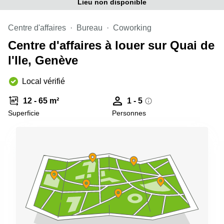
Genève
Lieu non disponible
Salle
Avenue
de
Louis-
Centre d'affaires
Bureau
Coworking
réunion
Casaï
Zurich
Centre d'affaires à louer sur Quai de
18
Genève
Salles
l'Ile, Genève
de
Quai
réunion
de l’Ile
Local vérifié
Genève
13
Genève
Salle de
12 - 65 m²
1 - 5
réunion
Superficie
Personnes
Route
Lausanne
Suisse
8A
Business
Etoy
center
Lausanne
Esplanade
de Pont-
Rouge 4
Lancy
Route
de
Meyrin