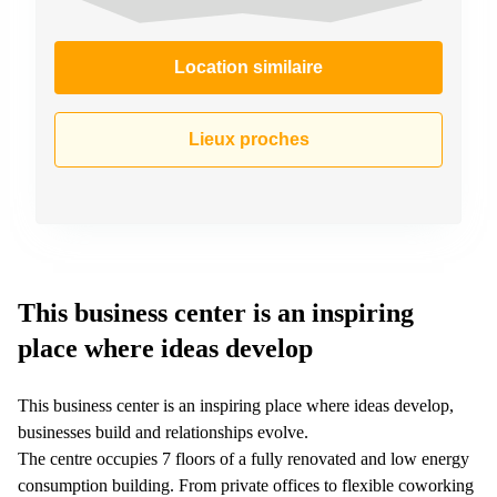
267
Meyrin
Location similaire
Chemin
de la
Drance 2
Martigny
Lieux proches
Route
de
Crassier
7 Nyon
Z. A.
La
Pièce
This business center is an inspiring
1
place where ideas develop
Rolle
Bahnhofstrasse
10 Zürich
This business center is an inspiring place where ideas develop,
businesses build and relationships evolve.
The centre occupies 7 floors of a fully renovated and low energy
consumption building. From private offices to flexible coworking