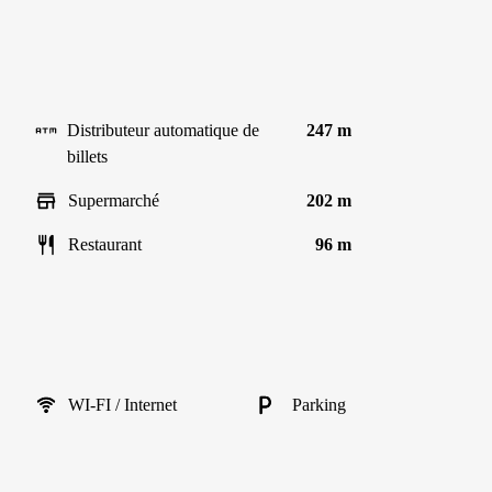
Distributeur automatique de
247 m
billets
Supermarché
202 m
Restaurant
96 m
WI-FI / Internet
Parking