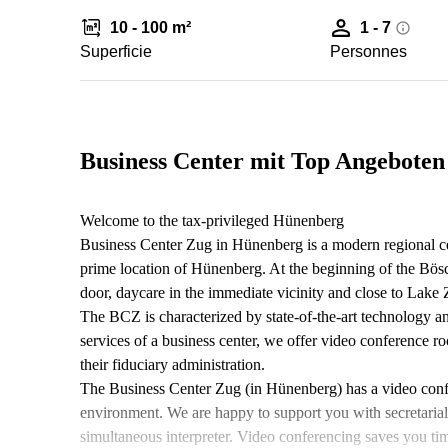
10 - 100 m²
1 - 7
Superficie
Personnes
Business Center mit Top Angebote
Welcome to the tax-privileged Hünenberg
Business Center Zug in Hünenberg is a modern regional cen
prime location of Hünenberg. At the beginning of the Bösch
door, daycare in the immediate vicinity and close to Lake 
The BCZ is characterized by state-of-the-art technology and
services of a business center, we offer video conference r
their fiduciary administration.
The Business Center Zug (in Hünenberg) has a video confer
environment. We are happy to support you with secretarial 
simultaneous interpreter. Video conferencing saves you t