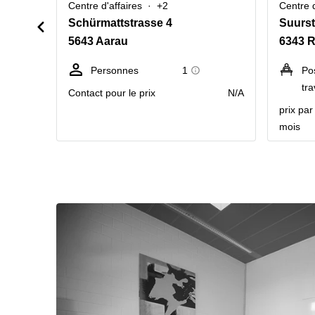
Centre d'affaires
+2
Centre d
Schürmattstrasse 4
Suurst
5643 Aarau
6343 R
Personnes
1
Po
tra
Contact pour le prix
N/A
prix pa
mois