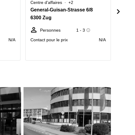
Centre d'affaires
+2
Centre 
General-Guisan-Strasse 6/8
Gotth
6300 Zug
6300 
Personnes
1 - 3
Po
tr
N/A
Contact pour le prix
N/A
prix pa
mois