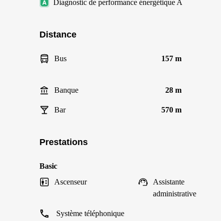
Diagnostic de performance énergétique A
Distance
Bus
157 m
Banque
28 m
Bar
570 m
Prestations
Basic
Ascenseur
Assistante
administrative
Système téléphonique