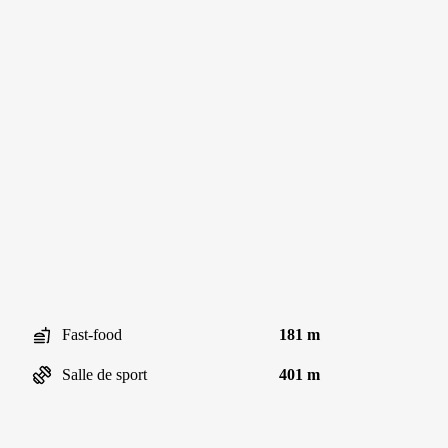
Fast-food
181 m
Salle de sport
401 m