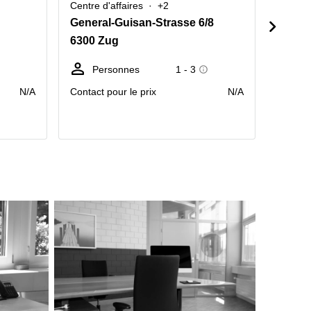
Centre d'affaires
+2
Centre 
General-Guisan-Strasse 6/8
Gotth
6300 Zug
6300 
Personnes
1 - 3
Po
tr
N/A
Contact pour le prix
N/A
prix pa
mois