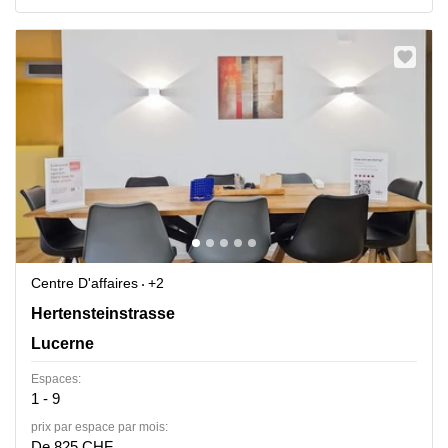
Centre D'affaires
+2
Hertensteinstrasse 51, Lucerne
Hertensteinstrasse
Lucerne
Espaces:
1 - 9
prix par espace par mois:
De 825 CHF