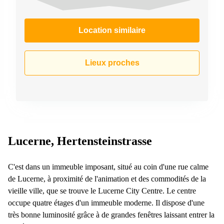
267
Meyrin
Location similaire
Chemin
de la
Drance 2
Martigny
Lieux proches
Route
de
Crassier
7 Nyon
Z. A.
La
Pièce
Lucerne, Hertensteinstrasse
1
Rolle
C'est dans un immeuble imposant, situé au coin d'une rue calme
Bahnhofstrasse
de Lucerne, à proximité de l'animation et des commodités de la
10 Zürich
vieille ville, que se trouve le Lucerne City Centre. Le centre
occupe quatre étages d'un immeuble moderne. Il dispose d'une
très bonne luminosité grâce à de grandes fenêtres laissant entrer la