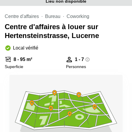
Genève
Lieu non disponible
Salle
Avenue
de
Louis-
Centre d'affaires
Bureau
Coworking
réunion
Casaï
Zurich
Centre d'affaires à louer sur
18
Genève
Salles
Hertensteinstrasse, Lucerne
de
Quai
réunion
de l’Ile
Local vérifié
Genève
13
Genève
Salle de
8 - 95 m²
1 - 7
réunion
Superficie
Personnes
Route
Lausanne
Suisse
8A
Business
Etoy
center
Lausanne
Esplanade
de Pont-
Rouge 4
Lancy
Route
de
Meyrin