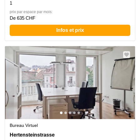
1
prix par espace par mois:
De 635 CHF
Infos et prix
Bureau Virtuel
Hertensteinstrasse 51, Lucerne
Hertensteinstrasse