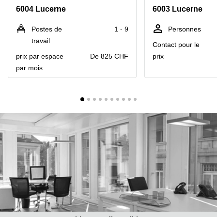
Coworking
6004 Lucerne
6003 Lucerne
Genève
Rue de
la Cité
Coworking
Postes de
1 - 9
Personnes
1
Lausanne
Genève
travail
Contact pour le
Coworking
Place
prix par espace
De 825 CHF
prix
Basel
de la
par mois
Fusterie
Coworking
12
Lugano
Genève
Coworking
Rue de la
Neuchâtel
Corraterie
5 Genève
Coworking
Bienne
Place
Casa-
Coworking
Bamba
Nyon
1-3
Genève
Coworking
Versoix
Rue de
Lausanne
Coworking
69
Meyrin