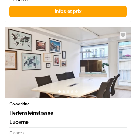
Infos et prix
Coworking
Hertensteinstrasse 51, Lucerne
Hertensteinstrasse
Lucerne
Espaces: