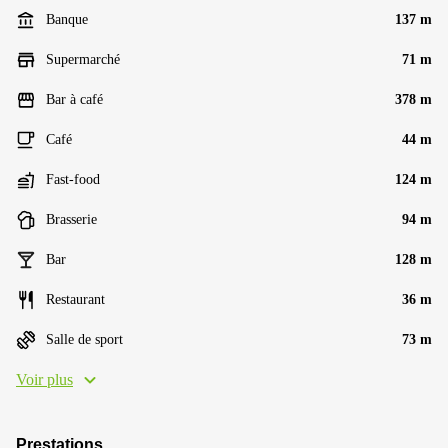
Banque
137 m
Supermarché
71 m
Bar à café
378 m
Café
44 m
Fast-food
124 m
Brasserie
94 m
Bar
128 m
Restaurant
36 m
Salle de sport
73 m
Voir plus
Prestations