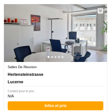
Salles De Réunion
Hertensteinstrasse 51, Lucerne
Hertensteinstrasse
Lucerne
Contact pour le prix:
N/A
Infos et prix