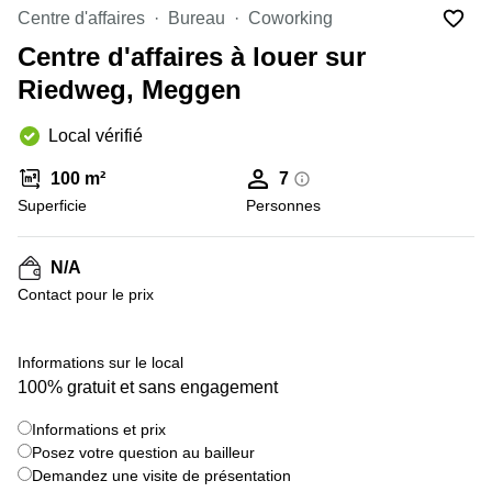
Coworking
Centre d'affaires
Bureau
Coworking
Genève
Rue de
la Cité
Centre d'affaires à louer sur
Coworking
1
Lausanne
Riedweg, Meggen
Genève
Coworking
Place
Local vérifié
Basel
de la
Fusterie
Coworking
100 m²
7
12
Lugano
Genève
Superficie
Personnes
Coworking
Rue de la
Neuchâtel
Corraterie
N/A
5 Genève
Coworking
Contact pour le prix
Bienne
Place
Casa-
Coworking
+ 8 images
Bamba
Informations sur le local
Nyon
1-3
100% gratuit et sans engagement
Genève
Coworking
Versoix
Informations et prix
Rue de
Posez votre question au bailleur
Lausanne
Coworking
69
Demandez une visite de présentation
Meyrin