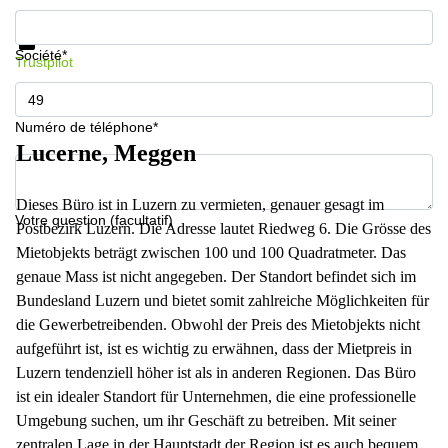
267
Informations et prix
Meyrin
Protection des données
Société*
Trustpilot
Chemin
de la
Drance 2
Martigny
Numéro de téléphone*
Lucerne, Meggen
Route
de
Crassier
Dieses Büro ist in Luzern zu vermieten, genauer gesagt im
7 Nyon
Votre question (facultatif)
Postbezirk Luzern. Die Adresse lautet Riedweg 6. Die Grösse des
Z. A.
Mietobjekts beträgt zwischen 100 und 100 Quadratmeter. Das
La
Pièce
genaue Mass ist nicht angegeben. Der Standort befindet sich im
1
Bundesland Luzern und bietet somit zahlreiche Möglichkeiten für
Rolle
die Gewerbetreibenden. Obwohl der Preis des Mietobjekts nicht
Bahnhofstrasse
aufgeführt ist, ist es wichtig zu erwähnen, dass der Mietpreis in
10 Zürich
Luzern tendenziell höher ist als in anderen Regionen. Das Büro
ist ein idealer Standort für Unternehmen, die eine professionelle
Umgebung suchen, um ihr Geschäft zu betreiben. Mit seiner
zentralen Lage in der Hauptstadt der Region ist es auch bequem