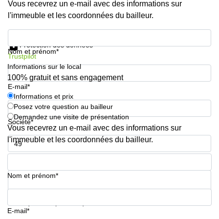
Genève
Vous recevrez un e-mail avec des informations sur
Salle
l'immeuble et les coordonnées du bailleur.
Avenue
de
Louis-
réunion
Informations et prix
Casaï
Zurich
18
Protection des données
Nom et prénom*
Genève
Salles
Trustpilot
de
Informations sur le local
Quai
réunion
100% gratuit et sans engagement
de l’Ile
Genève
E-mail*
13
Genève
Informations et prix
Salle de
Posez votre question au bailleur
réunion
Route
Lausanne
Demandez une visite de présentation
Suisse
Société*
Vous recevrez un e-mail avec des informations sur
8A
Business
Etoy
l'immeuble et les coordonnées du bailleur.
center
Lausanne
Esplanade
Numéro de téléphone*
de Pont-
Rouge 4
Nom et prénom*
Lancy
Route
Votre question (facultatif)
de
E-mail*
Meyrin