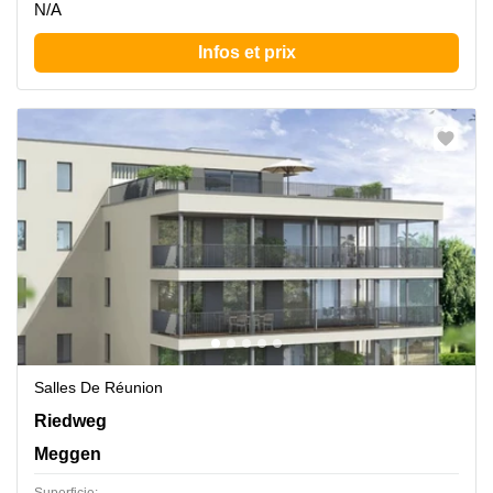
N/A
Infos et prix
Salles De Réunion
Riedweg 6, Meggen
Riedweg
Meggen