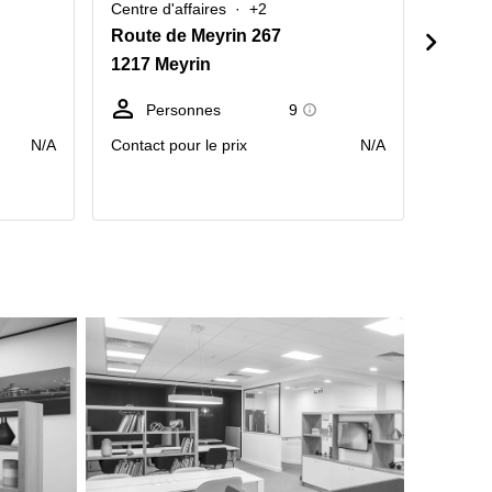
Centre d'affaires
+2
Centre 
Route de Meyrin 267
Rue de
1217 Meyrin
1215 
Personnes
9
Po
tr
N/A
Contact pour le prix
N/A
prix pa
mois