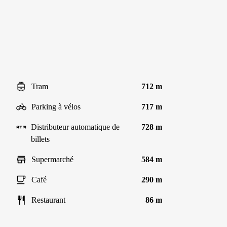
Tram
712 m
Parking à vélos
717 m
Distributeur automatique de
728 m
billets
Supermarché
584 m
Café
290 m
Restaurant
86 m