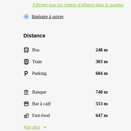
Afficher tous les centres d'affaires dans le quartier
Itinéraire à suivre
Distance
Bus
248 m
Train
303 m
Parking
684 m
Banque
740 m
Bar à café
553 m
Fast-food
647 m
Voir plus