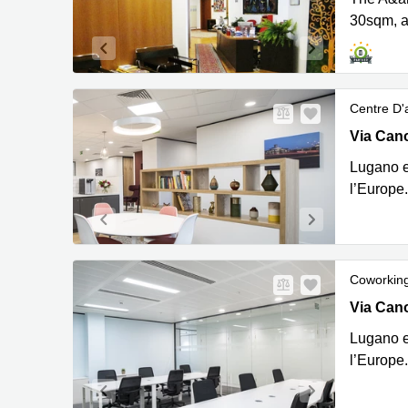
30sqm, a
Centre D'a
Via Cano
Via Can
Lugano e
l’Europe.
Coworkin
Via Cano
Via Can
Lugano e
l’Europe.