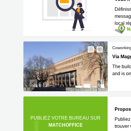
Définis
messag
local r
Coworkin
Via Magg
Via Mag
The build
and is on
Propose
PUBLIEZ VOTRE BUREAU SUR
Publiez 
MATCHOFFICE
trouver 