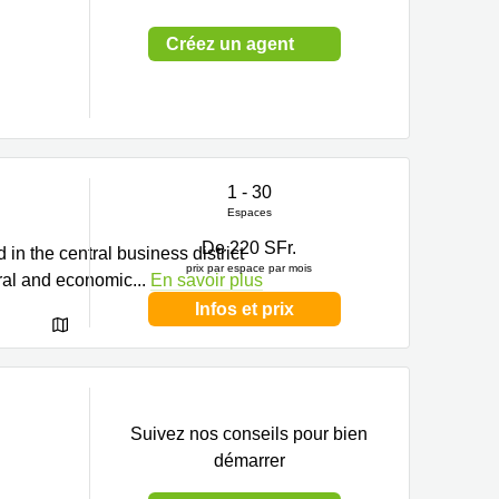
Créez un agent
1 - 30
Espaces
De 220 SFr.
 in the central business district
prix par espace par mois
ural and economic
...
En savoir plus
Infos et prix
Suivez nos conseils pour bien
démarrer