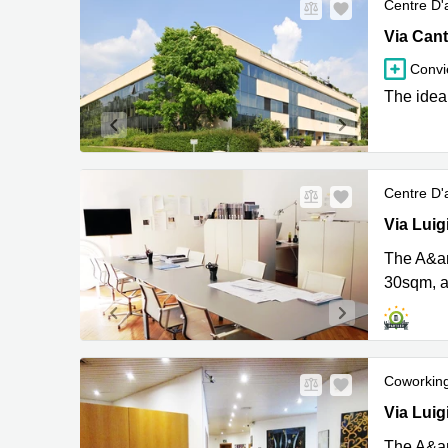
Centre D'a
Via Cant
Via Can
Convie
The ideal
Centre D'a
Via Laviz
Via Luig
The A&am
30sqm, a
Coworkin
Via Laviz
Via Luig
The A&am