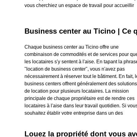
vous cherchiez un espace de travail pour accueillir
Business center au Ticino | Ce 
Chaque business center au Ticino offre une
prestigieux business center de Ticino, pensez à la
Ticino répondra à vos besoins. N'oubliez pas qu'il y a
combinaison de commodités et de services pour qu
ville de Lugano. C'est le plus grand pôle économiqu
des lieux polyvalents proposés (c'est-à-dire lorsqu'u
les locataires s'y sentent à l'aise. En tapant la phras
de la région, réputé pour son secteur financier solid
bureau est également adapté pour une clinique). Le
"location de business center", vous n'avez pas
et une forte concentration de locaux commerciaux,
espaces de bureaux tout équipés varient en taille,
nécessairement à réserver tout le bâtiment. En fait, 
dont beaucoup sont des constructions récentes. C
vous pourrez donc trouver le lieu à utiliser en privé
business centers offrent généralement des solutions
locaux impressionnent par leurs vues, leur durabilité
pour accueillir votre équipe. Ils sont tous équipés du
de location pour plusieurs locataires. La mission
et leur flexibilité. Que vous cherchiez un endroit pour
matériel et des commodités nécessaires pour votre
principale de chaque propriétaire est de rendre ces
démarrer votre entreprise, installer votre entreprise
locataires à l'aise dans leur travail quotidien. Si vous
établie, organiser une conférence ou simplement
souhaitez établir votre entreprise dans un des
utiliser une adresse virtuelle, le business center au
Louez la propriété dont vous a