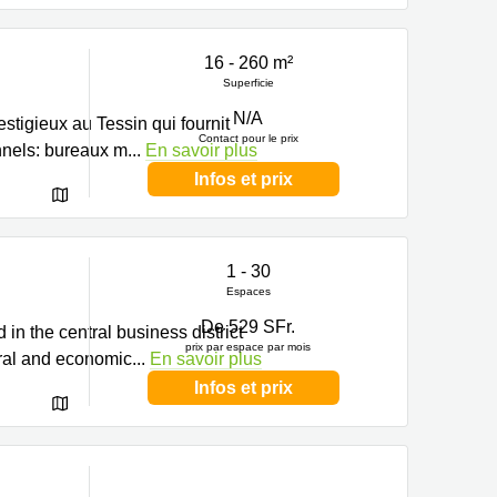
16 - 260 m²
Superficie
N/A
stigieux au Tessin qui fournit
Contact pour le prix
onnels: bureaux m
...
En savoir plus
Infos et prix
1 - 30
Espaces
De 529 SFr.
 in the central business district
prix par espace par mois
ural and economic
...
En savoir plus
Infos et prix