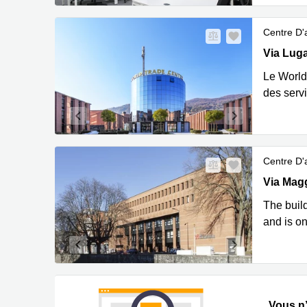
Centre D'a
Via Luga
Via Lug
Le World 
des serv
Centre D'a
Via Magg
Via Mag
The build
and is on
Vous n’