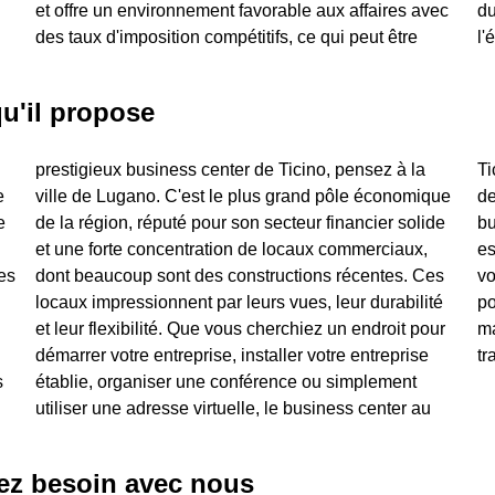
et offre un environnement favorable aux affaires avec
du tourisme et de l'hôtellerie, ainsi qu'à améliorer
des taux d'imposition compétitifs, ce qui peut être
l'
qu'il propose
e
e
n
e
e
s
les
es
 ou
tr
vez besoin avec nous