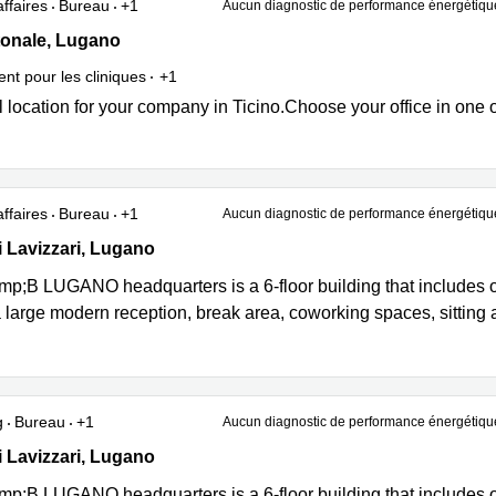
ffaires
Bureau
+1
Aucun diagnostic de performance énergétiqu
onale 4, Lugano
tonale, Lugano
nt pour les cliniques
+1
 location for your company in Ticino.Choose your office in one o
ffaires
Bureau
+1
Aucun diagnostic de performance énergétiqu
zari 4, Lugano
i Lavizzari, Lugano
p;B LUGANO headquarters is a 6-floor building that includes o
 large modern reception, break area, coworking spaces, sitting
g
Bureau
+1
Aucun diagnostic de performance énergétiqu
zari 4, Lugano
i Lavizzari, Lugano
p;B LUGANO headquarters is a 6-floor building that includes o