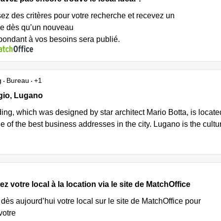
sez des critères pour votre recherche et recevez un
e dès qu’un nouveau
épondant à vos besoins sera publié.
g
Bureau
+1
io 1 C, Lugano
gio, Lugano
ing, which was designed by star architect Mario Botta, is located
e of the best business addresses in the city. Lugano is the cult
z votre local à la location via le site de MatchOffice
dès aujourd’hui votre local sur le site de MatchOffice pour
votre