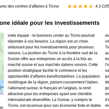
rez des centres d'affaires à Ticino
4.3 (195
zone idéale pour les investissements
votre équipe - le business center au Ticino pourrait
avantageux pour les entreprises locales et
répondre à vos besoins. La région est un choix
internationales. N'importe quel business center au
séduisant pour les investissements pour plusieurs
Ticino est adapté pour accueillir des entreprises liées
raisons. La position du Ticino à la frontière sud de la
aux domaines de la finance et de l'assurance, du
Suisse offre aux entreprises un accès à la fois au
tourisme, de la pharmacie, des sciences de la vie, de
marché suisse et aux marchés italiens voisins. Cette
l'ingénierie, etc. Le Ticino abrite un secteur financier
position stratégique facilite le commerce et les
solide, axé sur la banque privée et la gestion de
opportunités d'affaires transfrontalières. La population
patrimoine. Les institutions de recherche collaborent
multilingue de la région, parlant couramment l'italien,
étroitement avec les entreprises locales et le
l'allemand suisse, le français et l'anglais, la rend
gouvernement, promouvant le Ticino comme un
attractive pour les entreprises ayant une clientèle
emplacement favorable aux affaires. La présence
internationale diversifiée. La Suisse, y compris le
d'une variété d'hôtels, de restaurants et d'activités
Ticino, est reconnue pour son économie forte et stable
récréatives contribue à l'épanouissement de l'industrie
ue