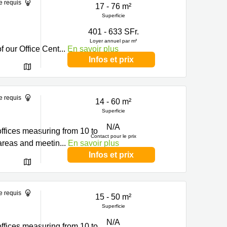
e requis
17 - 76 m²
Superficie
401 - 633 SFr.
Loyer annuel par m²
f our Office Cent
...
En savoir plus
Infos et prix
e requis
14 - 60 m²
Superficie
N/A
ffices measuring from 10 to
Contact pour le prix
 areas and meetin
...
En savoir plus
Infos et prix
e requis
15 - 50 m²
Superficie
N/A
ffices measuring from 10 to