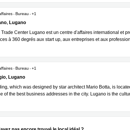
ffaires
Bureau
+1
no 13, Lugano
ano, Lugano
Trade Center Lugano est un centre d'affaires international et pre
ices à 360 degrés aux start up, aux entreprises et aux professi
ffaires
Bureau
+1
io 1 C, Lugano
gio, Lugano
ing, which was designed by star architect Mario Botta, is located
e of the best business addresses in the city. Lugano is the cult
avez pas encore trouvé le local idéal ?