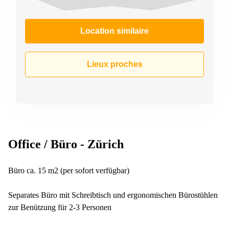
267
Meyrin
Location similaire
Chemin
de la
Drance 2
Martigny
Lieux proches
Route
de
Crassier
7 Nyon
Z. A.
La
Pièce
Office / Büro - Zürich
1
Rolle
Büro ca. 15 m2 (per sofort verfügbar)
Bahnhofstrasse
10 Zürich
Separates Büro mit Schreibtisch und ergonomischen Bürostühlen
zur Benützung für 2-3 Personen