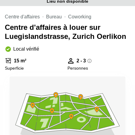
Genève
Lieu non disponible
Salle
Avenue
de
Louis-
Centre d'affaires
Bureau
Coworking
réunion
Casaï
Zurich
Centre d'affaires à louer sur
18
Genève
Salles
Luegislandstrasse, Zurich Oerlikon
de
Quai
réunion
de l’Ile
Local vérifié
Genève
13
Genève
Salle de
15 m²
2 - 3
réunion
Superficie
Personnes
Route
Lausanne
Suisse
8A
Business
Etoy
center
Lausanne
Esplanade
de Pont-
Rouge 4
Lancy
Route
de
Meyrin