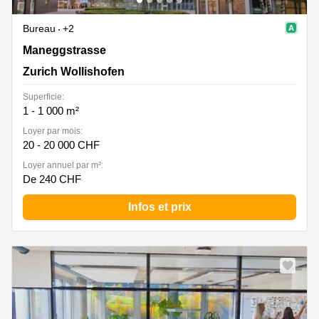
Bureau
+2
Maneggstrasse 17, Zurich Wollishofen
Maneggstrasse
Zurich Wollishofen
Superficie:
1 - 1 000 m²
Loyer par mois:
20 - 20 000 CHF
Loyer annuel par m²:
De 240 CHF
Infos et prix