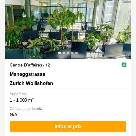
Centre D'affaires
+2
Maneggstrasse 17, Zurich Wollishofen
Maneggstrasse
Zurich Wollishofen
Superficie:
1 - 1 000 m²
Contact pour le prix:
N/A
Infos et prix