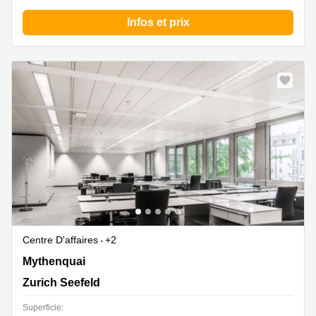
Infos et prix
Centre D'affaires
+2
Mythenquai 24, Zurich Seefeld
Mythenquai
Zurich Seefeld
Superficie: