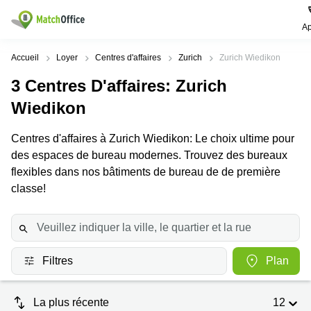
Ap
Rechercher / publier
Accueil
Loyer
Centres d'affaires
Zurich
Zurich Wiedikon
3
Centres D'affaires
: Zurich
Aide
Pages
Villes
Recherches
de
Populaires
populaires
Wiedikon
produits
Qui sommes-nous?
Location
Voie du
Centres d'affaires à Zurich Wiedikon: Le choix ultime pour
Bureau
bureau
Chariot 3
des espaces de bureau modernes. Trouvez des bureaux
Zurich
Lausanne
Publier un local
Centre
flexibles dans nos bâtiments de bureau de de première
d'affaires
Bureau
Place de
classe!
à louer
la Gare
Prix
Coworking
Genève
12
Lausanne
Salle
Bureau à
Connexion
de
louer
Rue du
réunion
Lausanne
Pré-de-
Filtres
Plan
la-
Choisissez une langue
Switzerland
Bureau
Coworking
Bichette
virtuel
Zurich
1
La plus récente
12
Genève