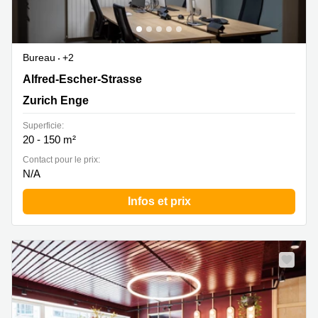
Bureau
+2
Alfred-Escher-Strasse 5, Zurich Enge
Alfred-Escher-Strasse
Zurich Enge
Superficie:
20 - 150 m²
Contact pour le prix:
N/A
Infos et prix