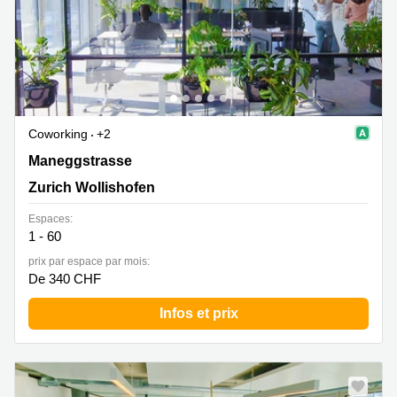
Coworking
+2
Maneggstrasse 17, Zurich Wollishofen
Maneggstrasse
Zurich Wollishofen
Espaces:
1 - 60
prix par espace par mois:
De 340 CHF
Infos et prix