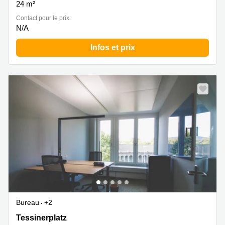
24 m²
Contact pour le prix:
N/A
Infos et prix
Bureau
+2
Tessinerplatz 7, Zurich Enge
Tessinerplatz