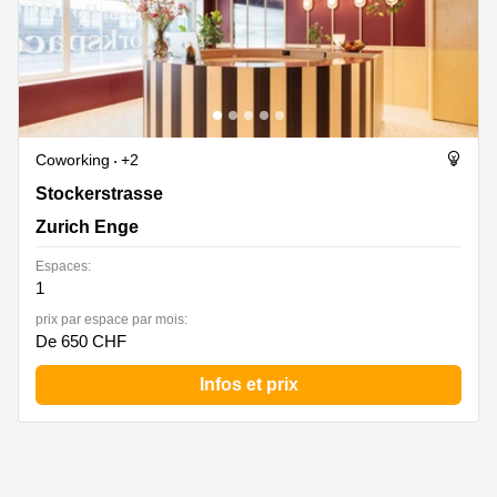
Coworking
+2
Stockerstrasse 33, Zurich Enge
Stockerstrasse
Zurich Enge
Espaces:
1
prix par espace par mois:
De 650 CHF
Infos et prix