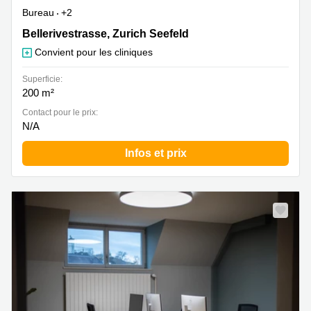
Bureau
+2
Bellerivestrasse 36, Zurich Seefeld
Bellerivestrasse, Zurich Seefeld
Convient pour les cliniques
Superficie:
200 m²
Contact pour le prix:
N/A
Infos et prix