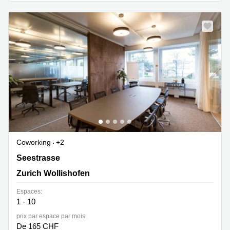
Coworking
+2
Seestrasse 353, Zurich Wollishofen
Seestrasse
Zurich Wollishofen
Espaces:
1 - 10
prix par espace par mois:
De 165 CHF