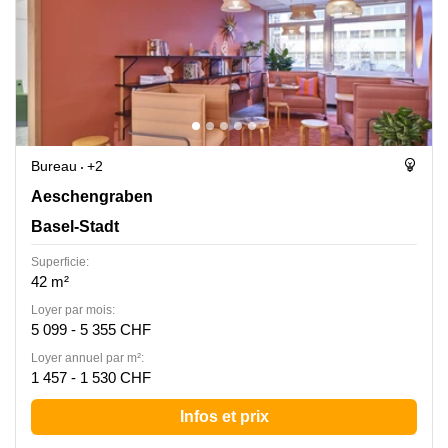
Bureau
+2
Aeschengraben 9, Basel-Stadt
Aeschengraben
Basel-Stadt
Superficie:
42 m²
Loyer par mois:
5 099 - 5 355 CHF
Loyer annuel par m²:
1 457 - 1 530 CHF
Infos et prix