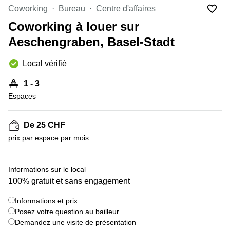
Coworking
Coworking
Bureau
Centre d'affaires
Genève
Rue de
la Cité
Coworking à louer sur
Coworking
1
Lausanne
Aeschengraben, Basel-Stadt
Genève
Coworking
Place
Local vérifié
Basel
de la
Fusterie
Coworking
1 - 3
12
Lugano
Genève
Espaces
Coworking
Rue de la
Neuchâtel
Corraterie
De 25 CHF
5 Genève
Coworking
prix par espace par mois
Bienne
Place
Casa-
Coworking
+ 7 images
Bamba
Informations sur le local
Nyon
1-3
100% gratuit et sans engagement
Genève
Coworking
Versoix
Informations et prix
Rue de
Posez votre question au bailleur
Lausanne
Coworking
69
Demandez une visite de présentation
Meyrin