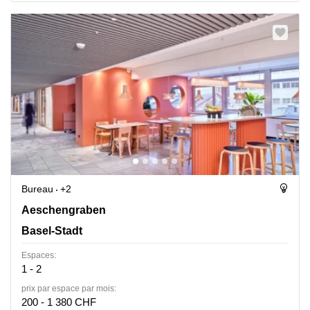
Bureau
+2
Aeschengraben 9, Basel-Stadt
Aeschengraben
Basel-Stadt
Espaces:
1 - 2
prix par espace par mois:
200 - 1 380 CHF