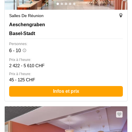
Salles De Réunion
Aeschengraben 9, Basel-Stadt
Aeschengraben
Basel-Stadt
Personnes:
6 - 10
Prix à l’heure:
2 422 - 5 610 CHF
Prix à l’heure:
45 - 125 CHF
Infos et prix