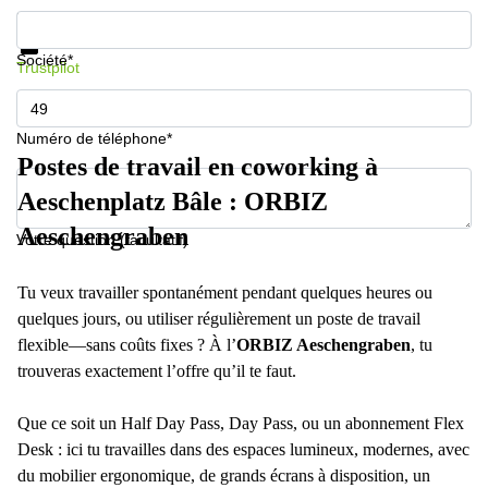
267
Informations et prix
Meyrin
Protection des données
Société*
Trustpilot
Chemin
de la
Drance 2
Martigny
Numéro de téléphone*
Postes de travail en coworking à
Route
de
Aeschenplatz Bâle : ORBIZ
Crassier
7 Nyon
Aeschengraben
Votre question (facultatif)
Z. A.
La
Tu veux travailler spontanément pendant quelques heures ou
Pièce
quelques jours, ou utiliser régulièrement un poste de travail
1
Rolle
flexible—sans coûts fixes ? À l’
ORBIZ Aeschengraben
, tu
trouveras exactement l’offre qu’il te faut.
Bahnhofstrasse
10 Zürich
Que ce soit un Half Day Pass, Day Pass, ou un abonnement Flex
Desk : ici tu travailles dans des espaces lumineux, modernes, avec
du mobilier ergonomique, de grands écrans à disposition, un