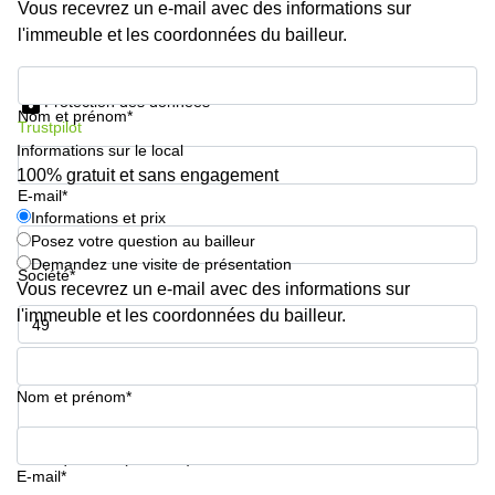
Genève
Vous recevrez un e-mail avec des informations sur
Salle
l'immeuble et les coordonnées du bailleur.
Avenue
de
Louis-
réunion
Informations et prix
Casaï
Zurich
18
Protection des données
Nom et prénom*
Genève
Salles
Trustpilot
de
Informations sur le local
Quai
réunion
100% gratuit et sans engagement
de l’Ile
Genève
E-mail*
13
Genève
Informations et prix
Salle de
Posez votre question au bailleur
réunion
Route
Lausanne
Demandez une visite de présentation
Suisse
Société*
Vous recevrez un e-mail avec des informations sur
8A
Business
Etoy
l'immeuble et les coordonnées du bailleur.
center
Lausanne
Esplanade
Numéro de téléphone*
de Pont-
Rouge 4
Nom et prénom*
Lancy
Route
Votre question (facultatif)
de
E-mail*
Meyrin