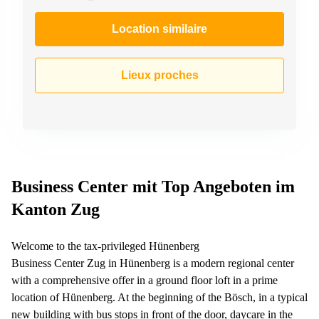
267
Meyrin
Location similaire
Chemin
de la
Drance 2
Lieux proches
Martigny
Route
de
Crassier
7 Nyon
Z. A.
Business Center mit Top Angeboten im
La
Pièce
Kanton Zug
1
Rolle
Welcome to the tax-privileged Hünenberg
Bahnhofstrasse
10 Zürich
Business Center Zug in Hünenberg is a modern regional center
with a comprehensive offer in a ground floor loft in a prime
location of Hünenberg. At the beginning of the Bösch, in a typical
new building with bus stops in front of the door, daycare in the