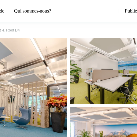
de
Qui sommes-nous?
Publie
z 4, Root D4