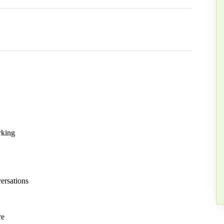
rking
ersations
re