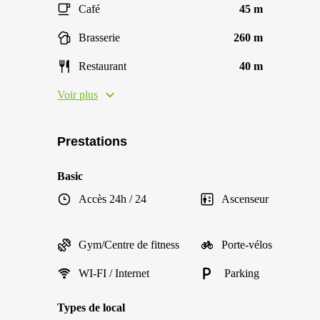
Café
45 m
Brasserie
260 m
Restaurant
40 m
Voir plus
Prestations
Basic
Accès 24h / 24
Ascenseur
Gym/Centre de fitness
Porte-vélos
WI-FI / Internet
Parking
Types de local