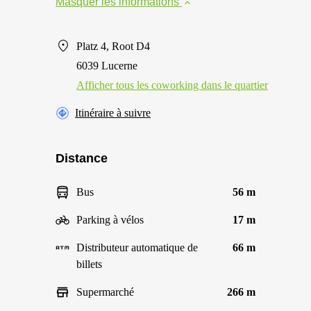
Masquer les informations
Platz 4, Root D4
6039 Lucerne
Afficher tous les сoworking dans le quartier
Itinéraire à suivre
Distance
Bus
56 m
Parking à vélos
17 m
Distributeur automatique de
66 m
billets
Supermarché
266 m