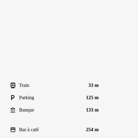
Train
33 m
Parking
125 m
Banque
133 m
Bar à café
254 m