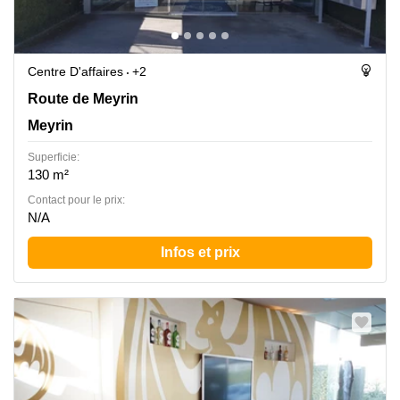
Centre D'affaires
+2
Route de Meyrin 267, Meyrin
Route de Meyrin
Meyrin
Superficie:
130 m²
Contact pour le prix:
N/A
Infos et prix