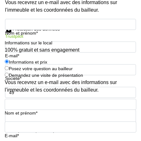
Genève
Vous recevrez un e-mail avec des informations sur
Salle
l'immeuble et les coordonnées du bailleur.
Avenue
de
Louis-
réunion
Informations et prix
Casaï
Zurich
18
Protection des données
Nom et prénom*
Genève
Salles
Trustpilot
de
Informations sur le local
Quai
réunion
100% gratuit et sans engagement
de l’Ile
Genève
E-mail*
13
Genève
Informations et prix
Salle de
Posez votre question au bailleur
réunion
Route
Lausanne
Demandez une visite de présentation
Suisse
Société*
Vous recevrez un e-mail avec des informations sur
8A
Business
Etoy
l'immeuble et les coordonnées du bailleur.
center
Lausanne
Esplanade
Numéro de téléphone*
de Pont-
Rouge 4
Nom et prénom*
Lancy
Route
Votre question (facultatif)
de
E-mail*
Meyrin