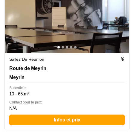
Salles De Réunion
Route de Meyrin 267, Meyrin
Route de Meyrin
Meyrin
Superficie:
10 - 65 m²
Contact pour le prix:
N/A
Infos et prix