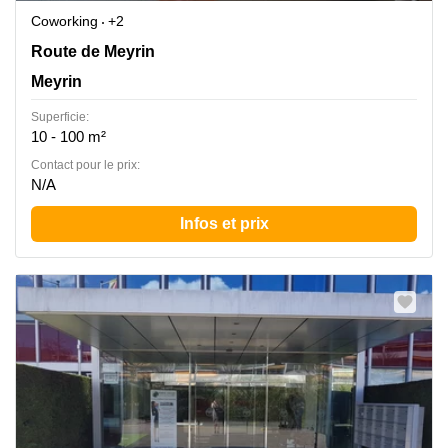
Coworking
+2
Route de Meyrin 267, Meyrin
Route de Meyrin
Meyrin
Superficie:
10 - 100 m²
Contact pour le prix:
N/A
Infos et prix