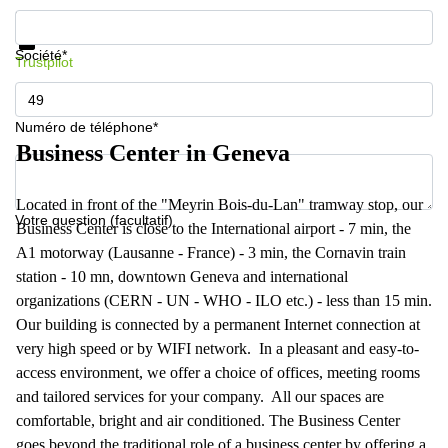
267
Informations et prix
Meyrin
Protection des données
Société*
Trustpilot
Chemin
de la
Drance 2
Martigny
Numéro de téléphone*
Business Center in Geneva
Route
de
Crassier
Located in front of the "Meyrin Bois-du-Lan" tramway stop, our
7 Nyon
Votre question (facultatif)
Business Center is close to the International airport - 7 min, the
Z. A.
A1 motorway (Lausanne - France) - 3 min, the Cornavin train
La
Pièce
station - 10 mn, downtown Geneva and international
1
organizations (CERN - UN - WHO - ILO etc.) - less than 15 min.
Rolle
Our building is connected by a permanent Internet connection at
Bahnhofstrasse
very high speed or by WIFI network. In a pleasant and easy-to-
10 Zürich
access environment, we offer a choice of offices, meeting rooms
and tailored services for your company. All our spaces are
comfortable, bright and air conditioned. The Business Center
goes beyond the traditional role of a business center by offering a