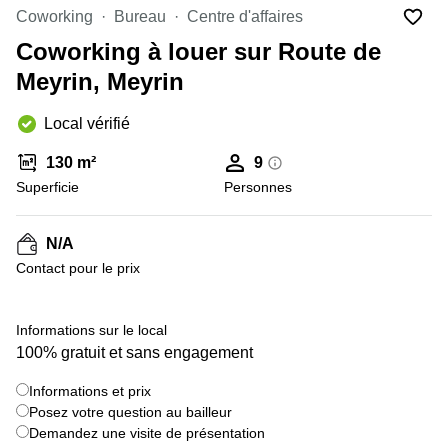
Coworking
Coworking
Bureau
Centre d'affaires
Genève
Rue de
la Cité
Coworking à louer sur Route de
Coworking
1
Lausanne
Meyrin, Meyrin
Genève
Coworking
Place
Local vérifié
Basel
de la
Fusterie
Coworking
130 m²
9
12
Lugano
Genève
Superficie
Personnes
Coworking
Rue de la
Neuchâtel
Corraterie
N/A
5 Genève
Coworking
Contact pour le prix
Bienne
Place
Casa-
Coworking
+ 4 images
Bamba
Informations sur le local
Nyon
1-3
100% gratuit et sans engagement
Genève
Coworking
Versoix
Informations et prix
Rue de
Posez votre question au bailleur
Lausanne
Coworking
69
Demandez une visite de présentation
Meyrin