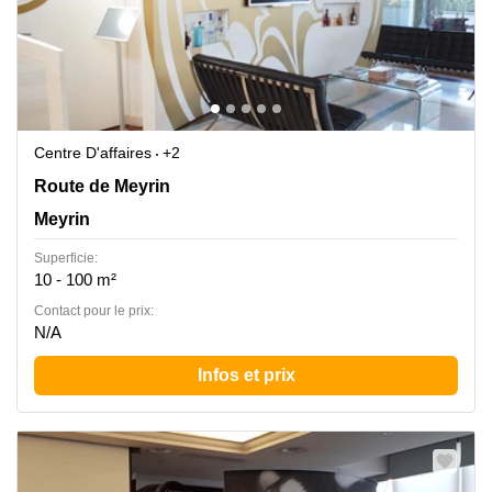
Centre D'affaires
+2
Route de Meyrin 267, Meyrin
Route de Meyrin
Meyrin
Superficie:
10 - 100 m²
Contact pour le prix:
N/A
Infos et prix