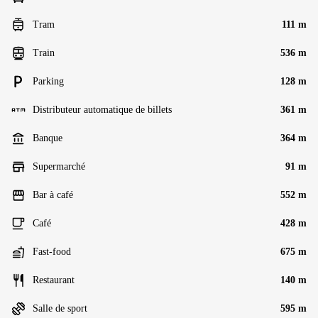
Tram
111 m
Train
536 m
Parking
128 m
Distributeur automatique de billets
361 m
Banque
364 m
Supermarché
91 m
Bar à café
552 m
Café
428 m
Fast-food
675 m
Restaurant
140 m
Salle de sport
595 m