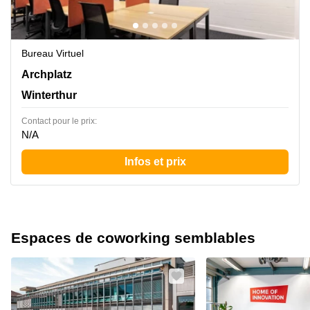
Bureau Virtuel
Archplatz 2,2. Stock, Winterthur
Archplatz
Winterthur
Contact pour le prix:
N/A
Infos et prix
Espaces de coworking semblables