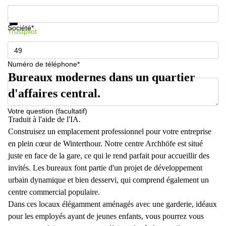
267
Informations et prix
Meyrin
Protection des données
Société*
Trustpilot
Chemin
de la
Drance 2
Martigny
Numéro de téléphone*
Bureaux modernes dans un quartier
Route
de
d'affaires central.
Crassier
7 Nyon
Votre question (facultatif)
Traduit à l'aide de l'IA.
Z. A.
La
Construisez un emplacement professionnel pour votre entreprise
Pièce
en plein cœur de Winterthour. Notre centre Archhöfe est situé
1
juste en face de la gare, ce qui le rend parfait pour accueillir des
Rolle
invités. Les bureaux font partie d'un projet de développement
Bahnhofstrasse
urbain dynamique et bien desservi, qui comprend également un
10 Zürich
centre commercial populaire.
Dans ces locaux élégamment aménagés avec une garderie, idéaux
pour les employés ayant de jeunes enfants, vous pourrez vous