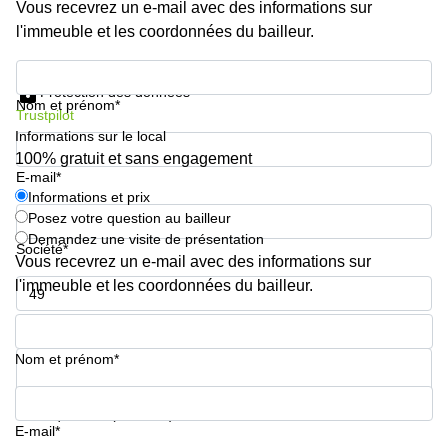
Genève
Vous recevrez un e-mail avec des informations sur
Salle
l'immeuble et les coordonnées du bailleur.
Avenue
de
Louis-
réunion
Informations et prix
Casaï
Zurich
18
Protection des données
Nom et prénom*
Genève
Salles
Trustpilot
de
Informations sur le local
Quai
réunion
100% gratuit et sans engagement
de l’Ile
Genève
E-mail*
13
Genève
Informations et prix
Salle de
Posez votre question au bailleur
réunion
Route
Lausanne
Demandez une visite de présentation
Suisse
Société*
Vous recevrez un e-mail avec des informations sur
8A
Business
Etoy
l'immeuble et les coordonnées du bailleur.
center
Lausanne
Esplanade
Numéro de téléphone*
de Pont-
Rouge 4
Nom et prénom*
Lancy
Route
Votre question (facultatif)
de
E-mail*
Meyrin