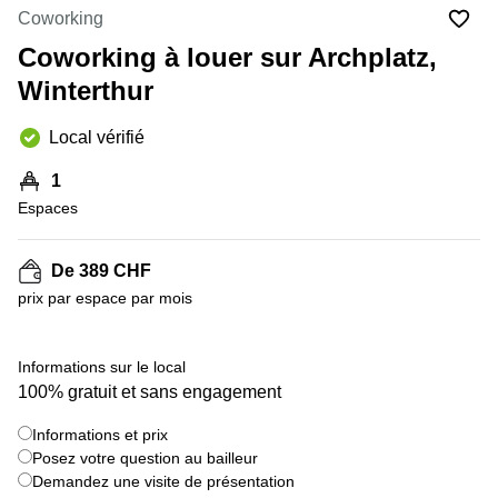
Coworking
Coworking
Genève
Rue de
la Cité
Coworking à louer sur Archplatz,
Coworking
1
Lausanne
Winterthur
Genève
Coworking
Place
Local vérifié
Basel
de la
Fusterie
Coworking
1
12
Lugano
Genève
Espaces
Coworking
Rue de la
Neuchâtel
Corraterie
De 389 CHF
5 Genève
Coworking
prix par espace par mois
Bienne
Place
Casa-
Coworking
+ 3 images
Bamba
Informations sur le local
Nyon
1-3
100% gratuit et sans engagement
Genève
Coworking
Versoix
Informations et prix
Rue de
Posez votre question au bailleur
Lausanne
Coworking
69
Demandez une visite de présentation
Meyrin