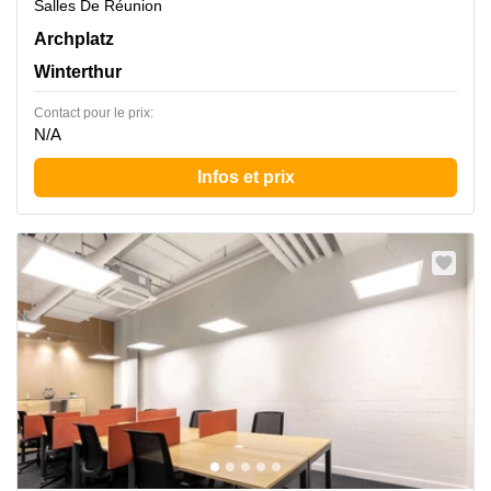
Salles De Réunion
Archplatz 2,2. Stock, Winterthur
Archplatz
Winterthur
Contact pour le prix:
N/A
Infos et prix