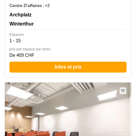
Centre D'affaires
+2
Archplatz 2,2. Stock, Winterthur
Archplatz
Winterthur
Espaces:
1 - 15
prix par espace par mois:
De 409 CHF
Infos et prix