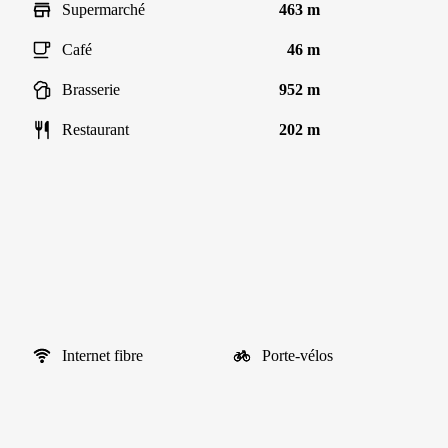
Supermarché
463 m
Café
46 m
Brasserie
952 m
Restaurant
202 m
Internet fibre
Porte-vélos