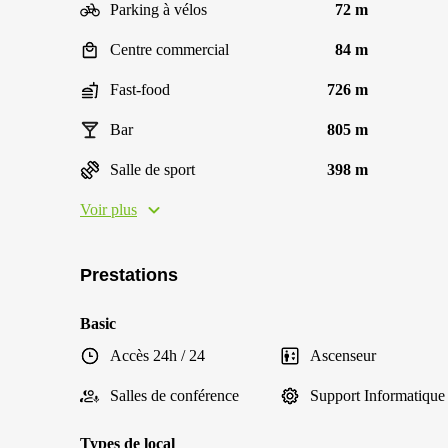
Parking à vélos
72 m
Centre commercial
84 m
Fast-food
726 m
Bar
805 m
Salle de sport
398 m
Voir plus
Prestations
Basic
Accès 24h / 24
Ascenseur
Salles de conférence
Support Informatique
Types de local