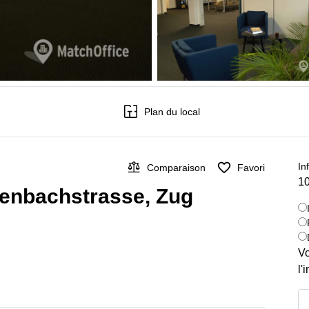
Plan du local
In
Comparaison
Favori
10
ienbachstrasse, Zug
Vo
l'