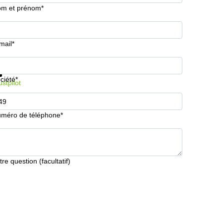
m et prénom*
mail*
formations et prix
Protection des données
ciété*
ustpilot
méro de téléphone*
tre question (facultatif)