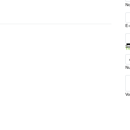
No
E-
In
So
Tr
Nu
Vo