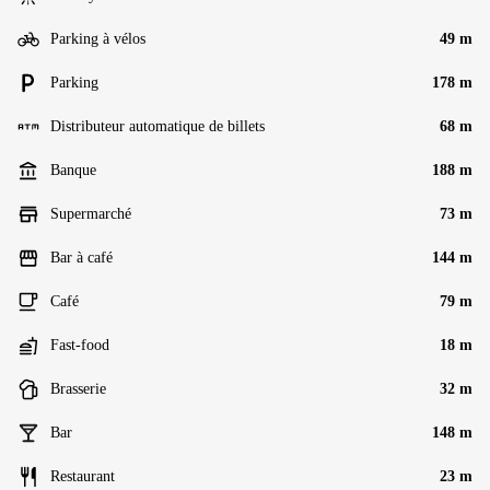
Parking à vélos
49 m
Parking
178 m
Distributeur automatique de billets
68 m
Banque
188 m
Supermarché
73 m
Bar à café
144 m
Café
79 m
Fast-food
18 m
Brasserie
32 m
Bar
148 m
Restaurant
23 m