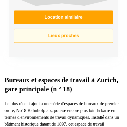
267
Meyrin
Location similaire
Chemin
de la
Drance 2
Martigny
Lieux proches
Route
de
Crassier
7 Nyon
Z. A.
La
Pièce
Bureaux et espaces de travail à Zurich,
1
gare principale (n ° 18)
Rolle
Bahnhofstrasse
10 Zürich
Le plus récent ajout à une série d'espaces de bureaux de premier
ordre, No18 Bahnhofplatz, pousse encore plus loin la barre en
termes d'environnements de travail dynamiques. Installé dans un
bâtiment historique datant de 1897, cet espace de travail