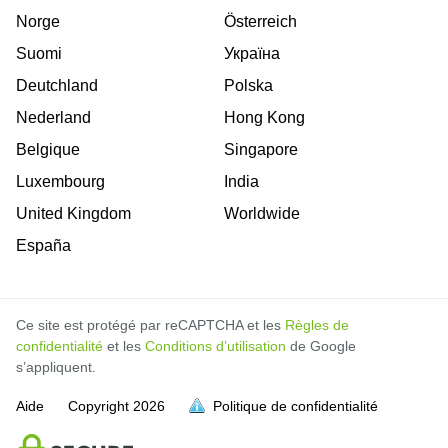
Norge
Österreich
Suomi
Україна
Deutchland
Polska
Nederland
Hong Kong
Belgique
Singapore
Luxembourg
India
United Kingdom
Worldwide
España
Ce site est protégé par reCAPTCHA et les
Règles de
confidentialité
et les
Conditions d’utilisation
de Google
s’appliquent.
Aide
Copyright
2026
Politique de confidentialité
soit pleine.
soit pleine.
soit pleine.
soit pleine.
soit pleine.
soit pleine.
soit pleine.
soit pleine.
soit pleine.
soit pleine.
soit pleine.