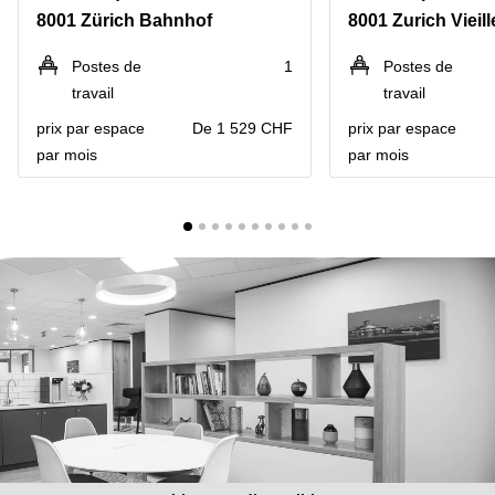
Coworking
8001 Zürich Bahnhof
8001 Zurich Vieille
Genève
Rue de
la Cité
Coworking
Postes de
1
Postes de
1
Lausanne
Genève
travail
travail
Coworking
Place
prix par espace
De 1 529 CHF
prix par espace
Basel
de la
par mois
par mois
Fusterie
Coworking
12
Lugano
Genève
Coworking
Rue de la
Neuchâtel
Corraterie
5 Genève
Coworking
Bienne
Place
Casa-
Coworking
Bamba
Nyon
1-3
Genève
Coworking
Versoix
Rue de
Lausanne
Coworking
69
Meyrin