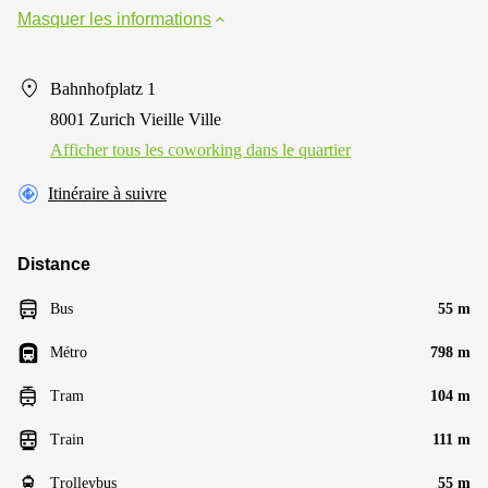
Masquer les informations
Bahnhofplatz 1
8001 Zurich Vieille Ville
Afficher tous les сoworking dans le quartier
Itinéraire à suivre
Distance
Bus
55 m
Métro
798 m
Tram
104 m
Train
111 m
Trolleybus
55 m