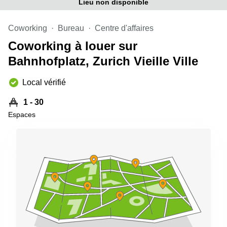
Genève
Lieu non disponible
Salle
Avenue
de
Louis-
Coworking
Bureau
Centre d'affaires
réunion
Casaï
Zurich
Coworking à louer sur
18
Genève
Salles
Bahnhofplatz, Zurich Vieille Ville
de
Quai
réunion
de l’Ile
Local vérifié
Genève
13
Genève
Salle de
1 - 30
réunion
Espaces
Route
Lausanne
Suisse
8A
Business
Etoy
center
Lausanne
Esplanade
de Pont-
Rouge 4
Lancy
Route
de
Meyrin