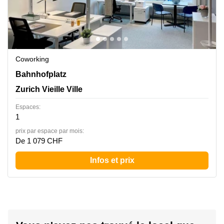
Coworking
Bahnhofplatz 1, Zurich Vieille Ville
Bahnhofplatz
Zurich Vieille Ville
Espaces:
1
prix par espace par mois:
De 1 079 CHF
Infos et prix