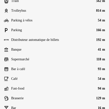
Train
562 m
Trolleybus
814 m
Parking à vélos
54 m
Parking
166 m
Distributeur automatique de billets
192 m
Banque
41 m
Supermarché
118 m
Bar à café
93 m
Café
54 m
Fast-food
94 m
Brasserie
129 m
Bar
16 m