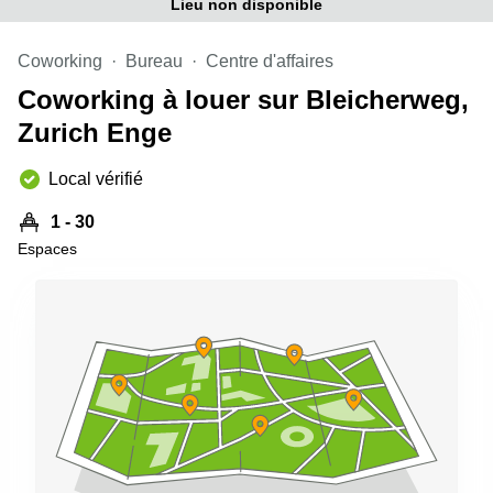
Genève
Lieu non disponible
Salle
Avenue
de
Louis-
Coworking
Bureau
Centre d'affaires
réunion
Casaï
Zurich
Coworking à louer sur Bleicherweg,
18
Genève
Salles
Zurich Enge
de
Quai
réunion
de l’Ile
Local vérifié
Genève
13
Genève
Salle de
1 - 30
réunion
Espaces
Route
Lausanne
Suisse
8A
Business
Etoy
center
Lausanne
Esplanade
de Pont-
Rouge 4
Lancy
Route
de
Meyrin