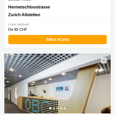
Hermetschloostrasse 77, Zurich Altstetten
Hermetschloostrasse
Zurich Altstetten
Loyer mensuel:
De 85 CHF
Infos et prix