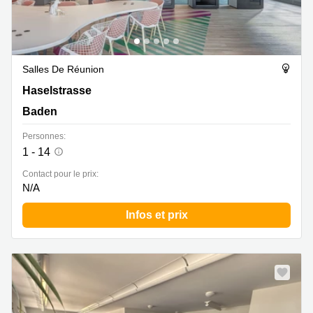
Salles De Réunion
Haselstrasse 16, Baden
Haselstrasse
Baden
Personnes:
1 - 14
Contact pour le prix:
N/A
Infos et prix