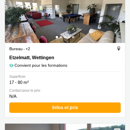
Bureau
+2
Etzelmatt 1, Wettingen
Etzelmatt, Wettingen
Convient pour les formations
Superficie:
17 - 80 m²
Contact pour le prix:
N/A
Infos et prix