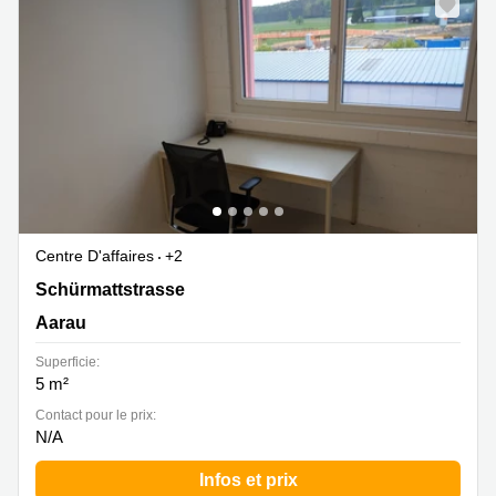
Centre D'affaires
+2
Schürmattstrasse 4, Aarau
Schürmattstrasse
Aarau
Superficie:
5 m²
Contact pour le prix:
N/A
Infos et prix