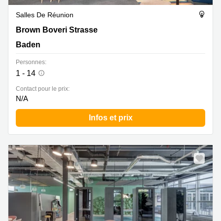
Salles De Réunion
Brown Boveri Strasse 7, Baden
Brown Boveri Strasse
Baden
Personnes:
1 - 14
Contact pour le prix:
N/A
Infos et prix