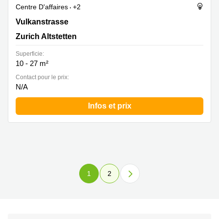
Centre D'affaires
+2
Vulkanstrasse 130b, Zurich Altstetten
Vulkanstrasse
Zurich Altstetten
Superficie:
10 - 27 m²
Contact pour le prix:
N/A
Infos et prix
1
2