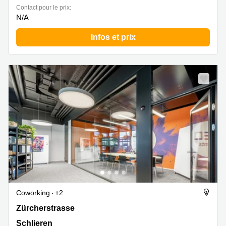
Contact pour le prix:
N/A
Infos et prix
Coworking
+2
Zürcherstrasse 39, Schlieren
Zürcherstrasse
Schlieren