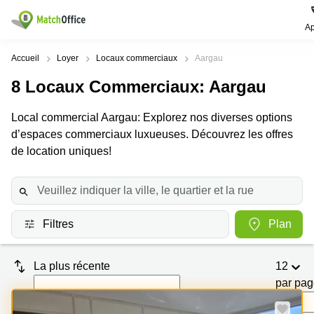
Ap
Rechercher / publier
Accueil
Loyer
Locaux commerciaux
Aargau
8
Locaux Commerciaux
: Aargau
Aide
Pages
Villes
Recherches
de
Populaires
populaires
Local commercial Aargau: Explorez nos diverses options
produits
Qui sommes-nous?
d’espaces commerciaux luxueuses. Découvrez les offres
Location
Voie du
Bureau
bureau
Chariot 3
de location uniques!
Zurich
Lausanne
Publier un local
Centre
d'affaires
Bureau
Place de
à louer
la Gare
Prix
Coworking
Genève
12
Lausanne
Filtres
Plan
Salle
Bureau à
Connexion
de
louer
Rue du
réunion
Lausanne
Pré-de-
La plus récente
12
la-
Choisissez une langue
Switzerland
Bureau
Coworking
Bichette
par pa
virtuel
Zurich
1
Genève