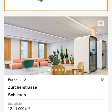
Bureau
+2
Zürcherstrasse 39, Schlieren
Zürcherstrasse
Schlieren
Superficie:
12 - 1 000 m²