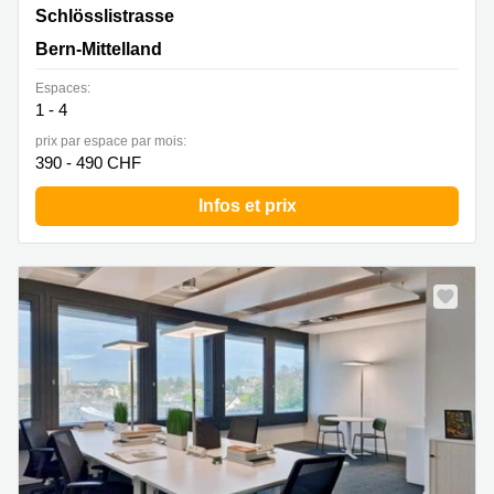
Schlösslistrasse 19, Bern-Mittelland
Schlösslistrasse
Bern-Mittelland
Espaces:
1 - 4
prix par espace par mois:
390 - 490 CHF
Infos et prix