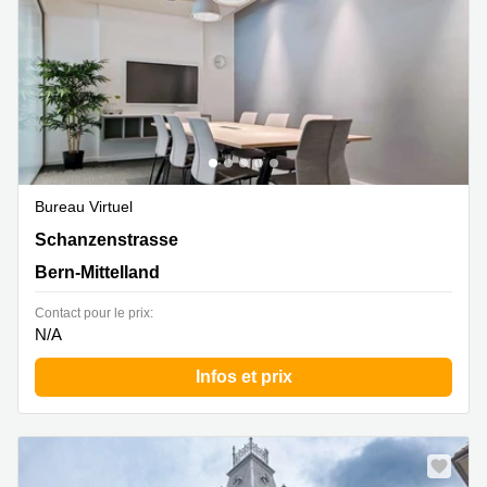
Bureau Virtuel
Schanzenstrasse 4a, Bern-Mittelland
Schanzenstrasse
Bern-Mittelland
Contact pour le prix:
N/A
Infos et prix