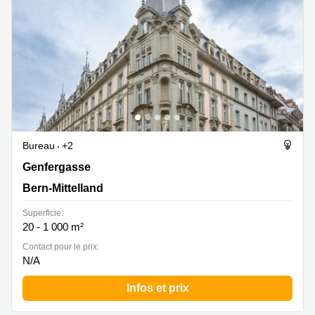
Bureau
+2
Genfergasse 11, Bern-Mittelland
Genfergasse
Bern-Mittelland
Superficie:
20 - 1 000 m²
Contact pour le prix:
N/A
Infos et prix