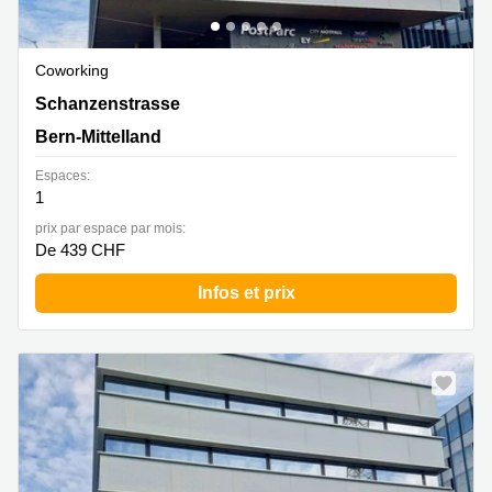
Coworking
Schanzenstrasse 4a, Bern-Mittelland
Schanzenstrasse
Bern-Mittelland
Espaces:
1
prix par espace par mois:
De 439 CHF
Infos et prix