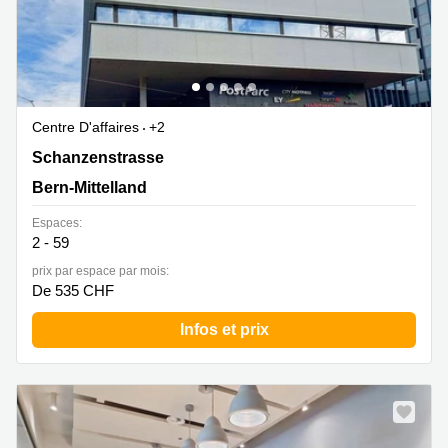
Centre D'affaires
+2
Schanzenstrasse 4a, Bern-Mittelland
Schanzenstrasse
Bern-Mittelland
Espaces:
2 - 59
prix par espace par mois:
De 535 CHF
Infos et prix