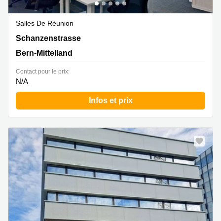
Salles De Réunion
Schanzenstrasse 4a, Bern-Mittelland
Schanzenstrasse
Bern-Mittelland
Contact pour le prix:
N/A
Infos et prix