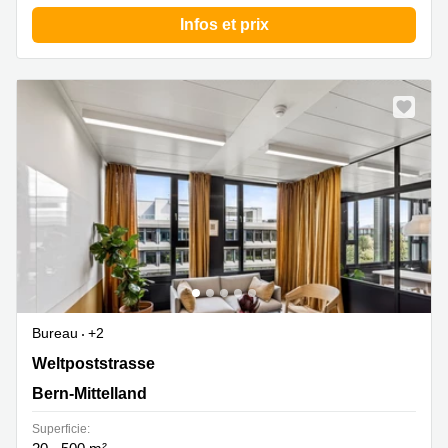
Infos et prix
Bureau
+2
Weltpoststrasse 5, Bern-Mittelland
Weltpoststrasse
Bern-Mittelland
Superficie: