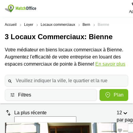
Ap
Rechercher / publier
Accueil
Loyer
Locaux commerciaux
Bern
Bienne
3
Locaux Commerciaux
: Bienne
Aide
Pages
Villes
Recherches
de
Populaires
populaires
Votre médiateur en biens locaux commerciaux à Bienne.
produits
Qui sommes-nous?
Augmentez l'efficacité de votre entreprise en louant des
Location
Voie du
Bureau
bureau
Chariot 3
espaces commerciaux de pointe à Bienne!
En savoir plus
Zurich
Lausanne
Publier un local
Centre
d'affaires
Bureau
Place de
à louer
la Gare
Prix
Coworking
Genève
12
Lausanne
Filtres
Plan
Salle
Bureau à
Connexion
de
louer
Rue du
réunion
Lausanne
Pré-de-
La plus récente
12
la-
Choisissez une langue
Switzerland
Bureau
Coworking
Bichette
par pa
virtuel
Zurich
1
Genève