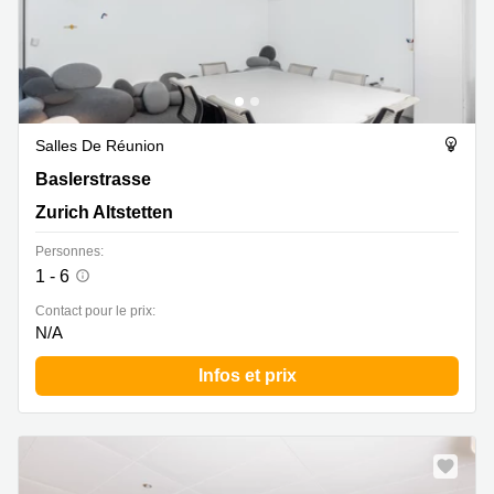
Salles De Réunion
Baslerstrasse 60, Zurich Altstetten
Baslerstrasse
Zurich Altstetten
Personnes:
1 - 6
Contact pour le prix:
N/A
Infos et prix