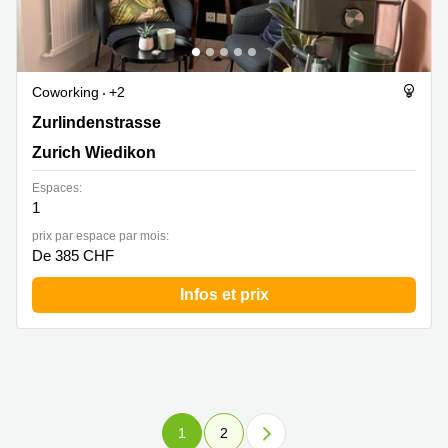
Coworking
+2
Zurlindenstrasse 215A, Zurich Wiedikon
Zurlindenstrasse
Zurich Wiedikon
Espaces:
1
prix par espace par mois:
De 385 CHF
Infos et prix
1
2