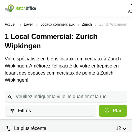
Ap
Rechercher / publier
Accueil
Loyer
Locaux commerciaux
Zurich
Zurich Wipkingen
1
Local Commercial
: Zurich
Aide
Pages
Villes
Recherches
de
Populaires
populaires
Wipkingen
produits
Qui sommes-nous?
Location
Voie du
Votre spécialiste en biens locaux commerciaux à Zurich
Bureau
bureau
Chariot 3
Wipkingen. Améliorez l'efficacité de votre entreprise en
Zurich
Lausanne
Publier un local
Centre
louant des espaces commerciaux de pointe à Zurich
d'affaires
Bureau
Place de
Wipkingen!
à louer
la Gare
Prix
Coworking
Genève
12
Lausanne
Salle
Bureau à
Connexion
de
louer
Rue du
réunion
Lausanne
Pré-de-
Filtres
Plan
la-
Choisissez une langue
Switzerland
Bureau
Coworking
Bichette
virtuel
Zurich
1
La plus récente
12
Genève