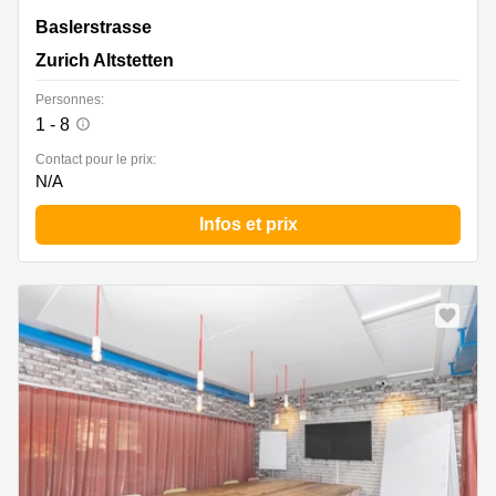
Baslerstrasse 60, Zurich Altstetten
Baslerstrasse
Zurich Altstetten
Personnes:
1 - 8
Contact pour le prix:
N/A
Infos et prix