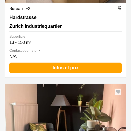
Bureau
+2
Hardstrasse 201, Zurich Industriequartier
Hardstrasse
Zurich Industriequartier
Superficie:
13 - 150 m²
Contact pour le prix:
N/A
Infos et prix