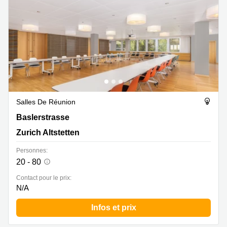
Salles De Réunion
Baslerstrasse 60, Zurich Altstetten
Baslerstrasse
Zurich Altstetten
Personnes:
20 - 80
Contact pour le prix:
N/A
Infos et prix