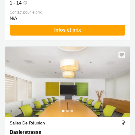
1 - 14
Contact pour le prix:
N/A
Infos et prix
Salles De Réunion
Baslerstrasse 60, Zurich Altstetten
Baslerstrasse