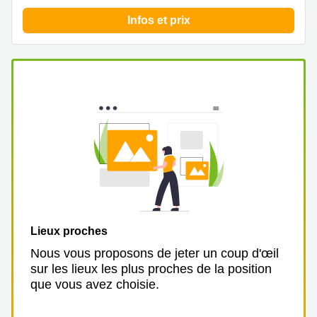
Genève
Salle
Infos et prix
Avenue
de
Louis-
réunion
Casaï
Zurich
18
Genève
Salles
de
Quai
réunion
de l’Ile
Genève
13
Genève
Salle de
réunion
Route
Lausanne
Suisse
8A
Business
Etoy
center
Lausanne
Esplanade
Lieux proches
de Pont-
Rouge 4
Nous vous proposons de jeter un coup d'œil
Lancy
sur les lieux les plus proches de la position
que vous avez choisie.
Route
de
Meyrin