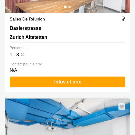
Salles De Réunion
Baslerstrasse 60, Zurich Altstetten
Baslerstrasse
Zurich Altstetten
Personnes:
1 - 8
Contact pour le prix:
N/A
Infos et prix