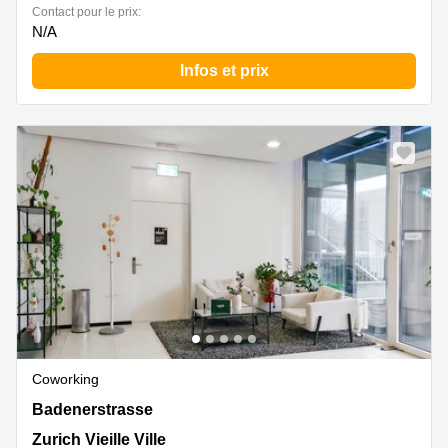
Contact pour le prix:
N/A
Infos et prix
Coworking
Badenerstrasse 549,1. und 3. Stock, Zurich Vieille Ville
Badenerstrasse
Zurich Vieille Ville