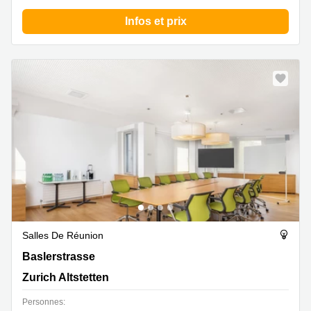
Infos et prix
Salles De Réunion
Baslerstrasse 60, Zurich Altstetten
Baslerstrasse
Zurich Altstetten
Personnes: