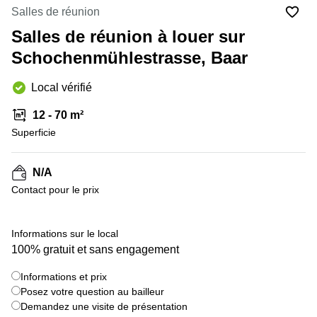
Coworking
Salles de réunion
Genève
Rue de
la Cité
Salles de réunion à louer sur
Coworking
1
Lausanne
Schochenmühlestrasse, Baar
Genève
Coworking
Place
Local vérifié
Basel
de la
Fusterie
Coworking
12 - 70 m²
12
Lugano
Genève
Superficie
Coworking
Rue de la
Neuchâtel
Corraterie
N/A
5 Genève
Coworking
Contact pour le prix
Bienne
Place
Casa-
Coworking
Bamba
Informations sur le local
Nyon
1-3
100% gratuit et sans engagement
Genève
Coworking
Versoix
Informations et prix
Rue de
Posez votre question au bailleur
Lausanne
Coworking
69
Demandez une visite de présentation
Meyrin