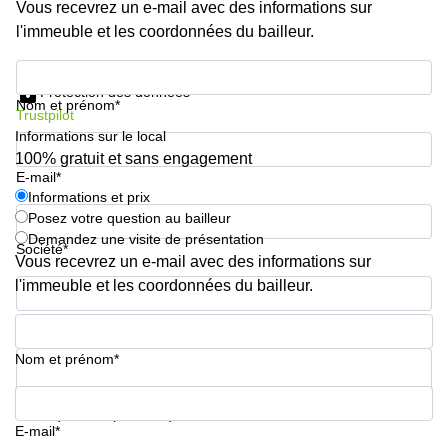
Genève
Vous recevrez un e-mail avec des informations sur
Salle
l'immeuble et les coordonnées du bailleur.
Avenue
de
Louis-
réunion
Informations et prix
Casaï
Zurich
18
Protection des données
Nom et prénom*
Genève
Salles
Trustpilot
de
Informations sur le local
Quai
réunion
100% gratuit et sans engagement
de l’Ile
Genève
E-mail*
13
Genève
Informations et prix
Salle de
Posez votre question au bailleur
réunion
Route
Lausanne
Demandez une visite de présentation
Suisse
Société*
Vous recevrez un e-mail avec des informations sur
8A
Business
Etoy
l'immeuble et les coordonnées du bailleur.
center
Lausanne
Esplanade
Numéro de téléphone*
de Pont-
Rouge 4
Nom et prénom*
Lancy
Route
Votre question (facultatif)
de
E-mail*
Meyrin