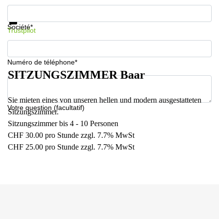
267
Informations et prix
Meyrin
Protection des données
Société*
Trustpilot
Chemin
de la
Drance 2
Martigny
Numéro de téléphone*
SITZUNGSZIMMER Baar
Route
de
Crassier
Sie mieten eines von unseren hellen und modern ausgestatteten
7 Nyon
Votre question (facultatif)
Sitzungszimmer.
Z. A.
Sitzungszimmer bis 4 - 10 Personen
La
Pièce
CHF 30.00 pro Stunde zzgl. 7.7% MwSt
1
CHF 25.00 pro Stunde zzgl. 7.7% MwSt
Rolle
Bahnhofstrasse
10 Zürich