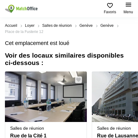
Favoris
Menu
Rechercher / publier
Accueil
Loyer
Salles de réunion
Genève
Genève
Place de la Fusterie 12
Aide
Pages
Villes
Recherches
Cet emplacement est loué
de
Populaires
populaires
produits
Voir des locaux similaires disponibles
Qui sommes-nous?
Location
Voie du
ci-dessous :
Bureau
bureau
Chariot 3
Zurich
Lausanne
Publier un local
Centre
d'affaires
Bureau
Place de
à louer
la Gare
Prix
Coworking
Genève
12
Lausanne
Salle
Bureau à
Connexion
de
louer
Rue du
réunion
Lausanne
Pré-de-
la-
Choisissez une langue
Switzerland
Bureau
Coworking
Bichette
Salles de réunion
Salles de réunion
virtuel
Zurich
1
Genève
Rue de la Cité 1
Rue de Lausanne