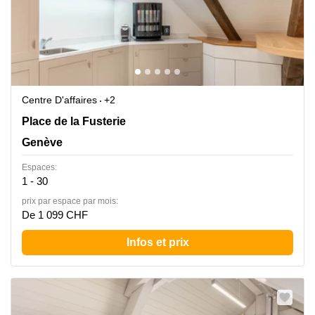
Centre D'affaires
+2
Place de la Fusterie 12, Genève
Place de la Fusterie
Genève
Espaces:
1 - 30
prix par espace par mois:
De 1 099 CHF
Infos et prix