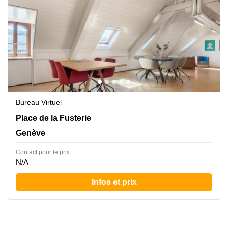
Bureau Virtuel
Place de la Fusterie 12, Genève
Place de la Fusterie
Genève
Contact pour le prix:
N/A
Infos et prix