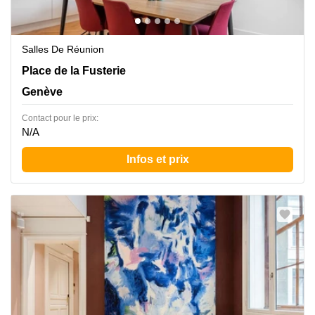
Salles De Réunion
Place de la Fusterie 12, Genève
Place de la Fusterie
Genève
Contact pour le prix:
N/A
Infos et prix