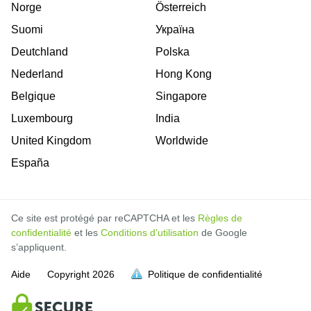
Norge
Österreich
Suomi
Україна
Deutchland
Polska
Nederland
Hong Kong
Belgique
Singapore
Luxembourg
India
United Kingdom
Worldwide
España
Ce site est protégé par reCAPTCHA et les
Règles de
confidentialité
et les
Conditions d’utilisation
de Google
s’appliquent.
Aide
Copyright
2026
Politique de confidentialité
soit pleine.
soit pleine.
soit pleine.
soit pleine.
soit pleine.
soit pleine.
soit pleine.
soit pleine.
soit pleine.
soit pleine.
soit pleine.
soit pleine.