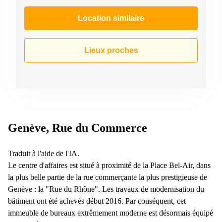
267
Meyrin
Location similaire
Chemin
de la
Drance 2
Lieux proches
Martigny
Route
de
Crassier
7 Nyon
Z. A.
Genève, Rue du Commerce
La
Pièce
1
Traduit à l'aide de l'IA.
Rolle
Le centre d'affaires est situé à proximité de la Place Bel-Air, dans
Bahnhofstrasse
la plus belle partie de la rue commerçante la plus prestigieuse de
10 Zürich
Genève : la "Rue du Rhône". Les travaux de modernisation du
bâtiment ont été achevés début 2016. Par conséquent, cet
immeuble de bureaux extrêmement moderne est désormais équipé