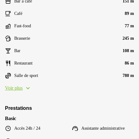
Bar à café
151 m
Café
89 m
Fast-food
77 m
Brasserie
245 m
Bar
108 m
Restaurant
86 m
Salle de sport
780 m
Voir plus
Prestations
Basic
Accès 24h / 24
Assistante administrative