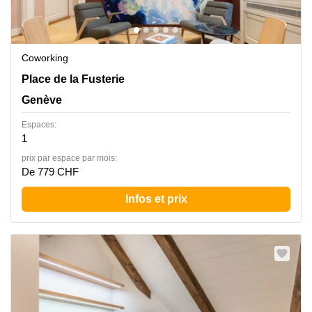
Coworking
Place de la Fusterie 12, Genève
Place de la Fusterie
Genève
Espaces:
1
prix par espace par mois:
De 779 CHF
Infos et prix