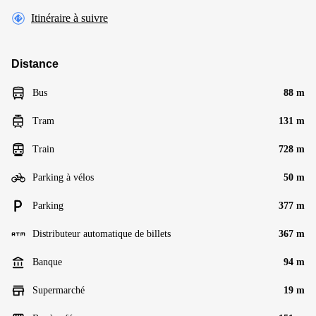
Itinéraire à suivre
Distance
Bus
88 m
Tram
131 m
Train
728 m
Parking à vélos
50 m
Parking
377 m
Distributeur automatique de billets
367 m
Banque
94 m
Supermarché
19 m