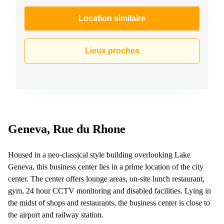
267
Meyrin
Location similaire
Chemin
de la
Drance 2
Lieux proches
Martigny
Route
de
Crassier
7 Nyon
Z. A.
Geneva, Rue du Rhone
La
Pièce
1
Housed in a neo-classical style building overlooking Lake
Rolle
Geneva, this business center lies in a prime location of the city
Bahnhofstrasse
center. The center offers lounge areas, on-site lunch restaurant,
10 Zürich
gym, 24 hour CCTV monitoring and disabled facilities. Lying in
the midst of shops and restaurants, the business center is close to
the airport and railway station.