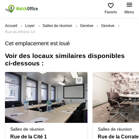
Favoris
Menu
Rechercher / publier
Accueil
Loyer
Salles de réunion
Genève
Genève
Rue du Rhône 14
Aide
Pages
Villes
Recherches
Cet emplacement est loué
de
Populaires
populaires
produits
Voir des locaux similaires disponibles
Qui sommes-nous?
Location
Voie du
ci-dessous :
Bureau
bureau
Chariot 3
Zurich
Lausanne
Publier un local
Centre
d'affaires
Bureau
Place de
à louer
la Gare
Prix
Coworking
Genève
12
Lausanne
Salle
Bureau à
Connexion
de
louer
Rue du
réunion
Lausanne
Pré-de-
la-
Choisissez une langue
Switzerland
Bureau
Coworking
Bichette
Salles de réunion
Salles de réunion
virtuel
Zurich
1
Genève
Rue de la Cité 1
Rue de la Corrate