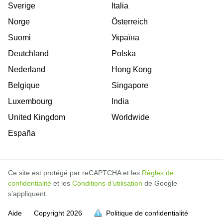
Sverige
Italia
Norge
Österreich
Suomi
Україна
Deutchland
Polska
Nederland
Hong Kong
Belgique
Singapore
Luxembourg
India
United Kingdom
Worldwide
España
Ce site est protégé par reCAPTCHA et les
Règles de
confidentialité
et les
Conditions d’utilisation
de Google
s’appliquent.
Aide
Copyright
2026
Politique de confidentialité
soit pleine.
soit pleine.
soit pleine.
soit pleine.
soit pleine.
soit pleine.
soit pleine.
soit pleine.