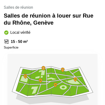
Genève
Salle
Salles de réunion
Avenue
de
Louis-
Salles de réunion à louer sur Rue
réunion
Casaï
Zurich
18
du Rhône, Genève
Genève
Salles
de
Local vérifié
Quai
réunion
de l’Ile
Genève
13
15 - 50 m²
Genève
Salle de
Superficie
réunion
Route
Lausanne
Suisse
8A
Business
Etoy
center
Lausanne
Esplanade
de Pont-
Rouge 4
Lancy
Route
de
Meyrin