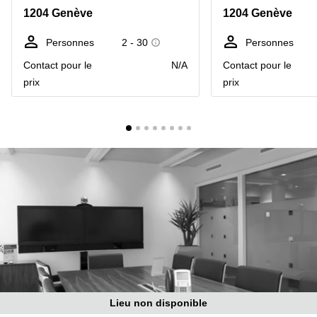
Coworking
1204 Genève
1204 Genève
Genève
Rue de
la Cité
Coworking
Personnes
2 - 30
Personnes
1
Lausanne
Genève
Contact pour le
N/A
Contact pour le
Coworking
Place
prix
prix
Basel
de la
Fusterie
Coworking
12
Lugano
Genève
Coworking
Rue de la
Neuchâtel
Corraterie
5 Genève
Coworking
Bienne
Place
Casa-
Coworking
Bamba
Nyon
1-3
Genève
Coworking
Versoix
Rue de
Lausanne
Coworking
Lieu non disponible
69
Meyrin