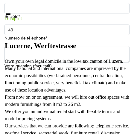
267
Informations et prix
Meyrin
Protection des données
Société*
Trustpilot
Chemin
de la
Drance 2
Martigny
Numéro de téléphone*
Lucerne, Werftestrasse
Route
de
Crassier
Own your own legal domicile in the low-tax canton of Luzern.
7 Nyon
Votre question (facultatif)
Many national and international companies are impressed by the
Z. A.
economic possibilities (well-trained personnel, central location,
La
Pièce
functioning public service, very beneficial tax climate) and make
1
use of these location advantages.
Rolle
From now on or on agreement, we will hire out office spaces with
Bahnhofstrasse
modern furnishings from 8 m2 to 26 m2.
10 Zürich
We offer you an individual rental start with flexible terms and
modular pricing systems.
Our services that we can provide are following: telephone service,
post/mail service, secretarial work, furniture rental, discussion