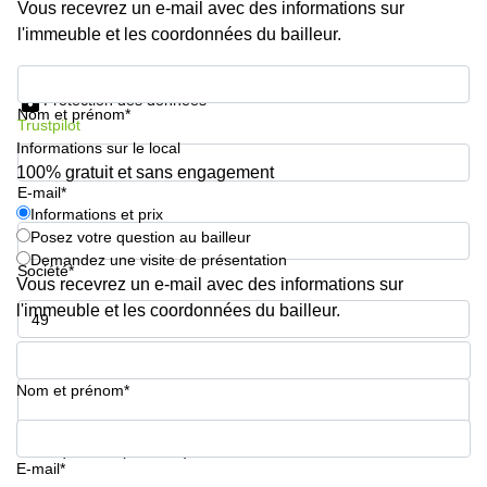
Genève
Vous recevrez un e-mail avec des informations sur
Salle
l'immeuble et les coordonnées du bailleur.
Avenue
de
Louis-
réunion
Informations et prix
Casaï
Zurich
18
Protection des données
Nom et prénom*
Genève
Salles
Trustpilot
de
Informations sur le local
Quai
réunion
100% gratuit et sans engagement
de l’Ile
Genève
E-mail*
13
Genève
Informations et prix
Salle de
Posez votre question au bailleur
réunion
Route
Lausanne
Demandez une visite de présentation
Suisse
Société*
Vous recevrez un e-mail avec des informations sur
8A
Business
Etoy
l'immeuble et les coordonnées du bailleur.
center
Lausanne
Esplanade
Numéro de téléphone*
de Pont-
Rouge 4
Nom et prénom*
Lancy
Route
Votre question (facultatif)
de
E-mail*
Meyrin