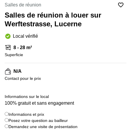
Coworking
Salles de réunion
Genève
Rue de
la Cité
Salles de réunion à louer sur
Coworking
1
Lausanne
Werftestrasse, Lucerne
Genève
Coworking
Place
Local vérifié
Basel
de la
Fusterie
Coworking
8 - 28 m²
12
Lugano
Genève
Superficie
Coworking
Rue de la
Neuchâtel
Corraterie
N/A
5 Genève
Coworking
Contact pour le prix
Bienne
Place
Casa-
Coworking
+ 4 images
Bamba
Informations sur le local
Nyon
1-3
100% gratuit et sans engagement
Genève
Coworking
Versoix
Informations et prix
Rue de
Posez votre question au bailleur
Lausanne
Coworking
69
Demandez une visite de présentation
Meyrin