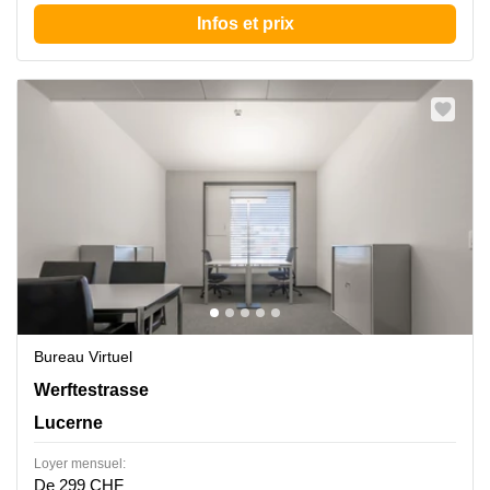
Infos et prix
Bureau Virtuel
Werftestrasse 4, Lucerne
Werftestrasse
Lucerne
Loyer mensuel:
De 299 CHF