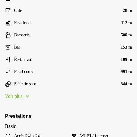
Café
28 m
Fast-food
112 m
Brasserie
580 m
Bar
153 m
Restaurant
109 m
Food court
991 m
Salle de sport
344 m
Voir plus
Prestations
Basic
Accès 24h / 24
WI-FI / Internet