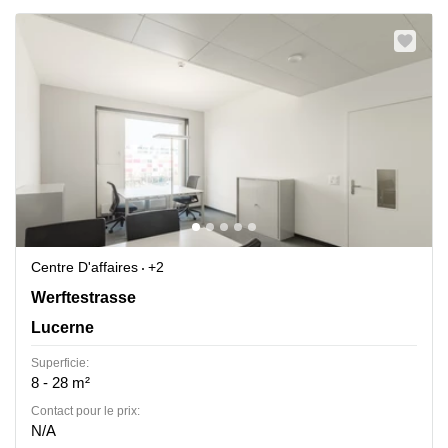
Centre D'affaires
+2
Werftestrasse 4, Lucerne
Werftestrasse
Lucerne
Superficie:
8 - 28 m²
Contact pour le prix:
N/A