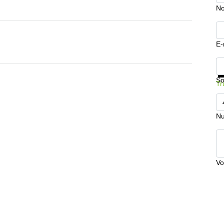
No
E-
In
So
Tr
Nu
Vo