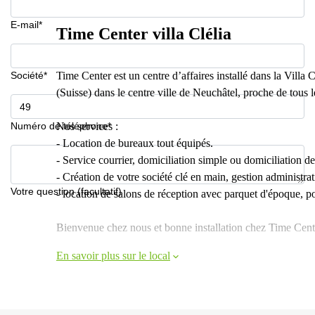
E-mail*
Time Center villa Clélia
Société*
Time Center est un centre d’affaires installé dans la Villa 
(Suisse) dans le centre ville de Neuchâtel, proche de tous l
Numéro de téléphone*
Nos services :
- Location de bureaux tout équipés.
- Service courrier, domiciliation simple ou domiciliation de
- Création de votre société clé en main, gestion administrat
Votre question (facultatif)
- location de salons de réception avec parquet d'époque, po
Bienvenue chez nous et bonne installation chez Time Cent
En savoir plus sur le local