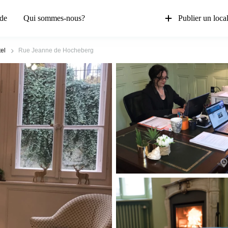
de
Qui sommes-nous?
Publier un loca
el
Rue Jeanne de Hocheberg