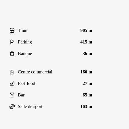
Train
905 m
Parking
415 m
Banque
36 m
Centre commercial
160 m
Fast-food
27 m
Bar
65 m
Salle de sport
163 m