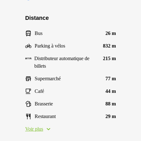
Distance
Bus
26 m
Parking à vélos
832 m
Distributeur automatique de
215 m
billets
Supermarché
77 m
Café
44 m
Brasserie
88 m
Restaurant
29 m
Voir plus