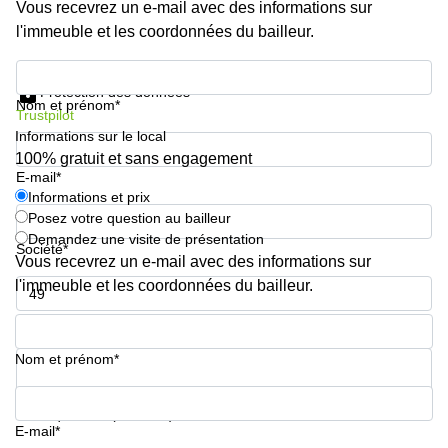
Genève
Vous recevrez un e-mail avec des informations sur
Salle
l'immeuble et les coordonnées du bailleur.
Avenue
de
Louis-
réunion
Informations et prix
Casaï
Zurich
18
Protection des données
Nom et prénom*
Genève
Salles
Trustpilot
de
Informations sur le local
Quai
réunion
100% gratuit et sans engagement
de l’Ile
Genève
E-mail*
13
Genève
Informations et prix
Salle de
Posez votre question au bailleur
réunion
Route
Lausanne
Demandez une visite de présentation
Suisse
Société*
Vous recevrez un e-mail avec des informations sur
8A
Business
Etoy
l'immeuble et les coordonnées du bailleur.
center
Lausanne
Esplanade
Numéro de téléphone*
de Pont-
Rouge 4
Nom et prénom*
Lancy
Route
Votre question (facultatif)
de
E-mail*
Meyrin