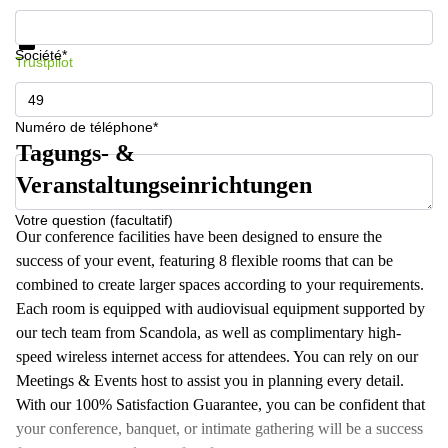
267
Informations et prix
Meyrin
Protection des données
Société*
Trustpilot
Chemin
de la
Drance 2
Martigny
Numéro de téléphone*
Tagungs- &
Route
de
Veranstaltungseinrichtungen
Crassier
7 Nyon
Votre question (facultatif)
Our conference facilities have been designed to ensure the
Z. A.
La
success of your event, featuring 8 flexible rooms that can be
Pièce
combined to create larger spaces according to your requirements.
1
Each room is equipped with audiovisual equipment supported by
Rolle
our tech team from Scandola, as well as complimentary high-
Bahnhofstrasse
speed wireless internet access for attendees. You can rely on our
10 Zürich
Meetings & Events host to assist you in planning every detail.
With our 100% Satisfaction Guarantee, you can be confident that
your conference, banquet, or intimate gathering will be a success