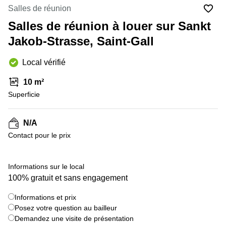
Coworking
Salles de réunion
Genève
Rue de
la Cité
Salles de réunion à louer sur Sankt
Coworking
1
Lausanne
Jakob-Strasse, Saint-Gall
Genève
Coworking
Place
Local vérifié
Basel
de la
Fusterie
Coworking
10 m²
12
Lugano
Genève
Superficie
Coworking
Rue de la
Neuchâtel
Corraterie
N/A
5 Genève
Coworking
Contact pour le prix
Bienne
Place
Casa-
Coworking
+ 11 images
Bamba
Informations sur le local
Nyon
1-3
100% gratuit et sans engagement
Genève
Coworking
Versoix
Informations et prix
Rue de
Posez votre question au bailleur
Lausanne
Coworking
69
Demandez une visite de présentation
Meyrin