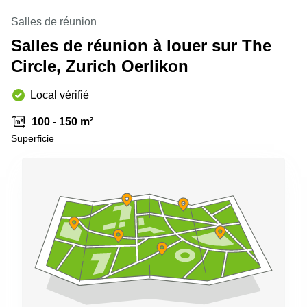
Genève
Salle
Salles de réunion
Avenue
de
Louis-
Salles de réunion à louer sur The
réunion
Casaï
Zurich
18
Circle, Zurich Oerlikon
Genève
Salles
de
Local vérifié
Quai
réunion
de l’Ile
Genève
13
100 - 150 m²
Genève
Salle de
Superficie
réunion
Route
Lausanne
Suisse
8A
Business
Etoy
center
Lausanne
Esplanade
de Pont-
Rouge 4
Lancy
Route
de
Meyrin