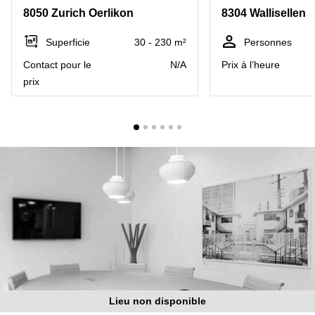
Coworking
8050 Zurich Oerlikon
8304 Wallisellen
Genève
Rue de
la Cité
Coworking
Superficie
30 - 230 m²
Personnes
1
Lausanne
Genève
Contact pour le
N/A
Prix à l’heure
Coworking
Place
prix
Basel
de la
Fusterie
Coworking
12
Lugano
Genève
Coworking
Rue de la
Neuchâtel
Corraterie
5 Genève
Coworking
Bienne
Place
Casa-
Coworking
Bamba
Nyon
1-3
Genève
Coworking
Versoix
Rue de
Lausanne
Coworking
Lieu non disponible
69
Meyrin