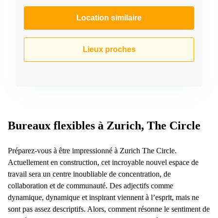
267
Meyrin
Location similaire
Chemin
de la
Drance 2
Lieux proches
Martigny
Route
de
Crassier
7 Nyon
Z. A.
Bureaux flexibles à Zurich, The Circle
La
Pièce
1
Préparez-vous à être impressionné à Zurich The Circle.
Rolle
Actuellement en construction, cet incroyable nouvel espace de
Bahnhofstrasse
travail sera un centre inoubliable de concentration, de
10 Zürich
collaboration et de communauté. Des adjectifs comme
dynamique, dynamique et inspirant viennent à l’esprit, mais ne
sont pas assez descriptifs. Alors, comment résonne le sentiment de