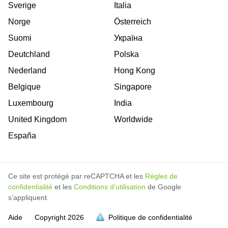
Sverige
Italia
Norge
Österreich
Suomi
Україна
Deutchland
Polska
Nederland
Hong Kong
Belgique
Singapore
Luxembourg
India
United Kingdom
Worldwide
España
Ce site est protégé par reCAPTCHA et les
Règles de
confidentialité
et les
Conditions d’utilisation
de Google
s’appliquent.
Aide
Copyright
2026
Politique de confidentialité
soit pleine.
soit pleine.
soit pleine.
soit pleine.
soit pleine.
soit pleine.
soit pleine.
soit pleine.
soit pleine.
soit pleine.