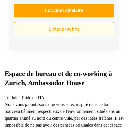
267
Meyrin
Location similaire
Chemin
de la
Drance 2
Lieux proches
Martigny
Route
de
Crassier
7 Nyon
Z. A.
Espace de bureau et de co-working à
La
Pièce
Zurich, Ambassador House
1
Rolle
Traduit à l'aide de l'IA.
Bahnhofstrasse
10 Zürich
Nous vous garantissons que vous serez inspiré dans ce tout
nouveau bâtiment respectueux de l'environnement, situé dans un
quartier animé au nord du centre-ville, par des idées fraîches. Il est
impossible de ne pas avoir des pensées originales dans cet espace