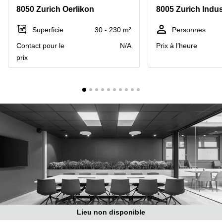
Coworking
8050 Zurich Oerlikon
8005 Zurich Indus
Genève
Rue de
la Cité
Coworking
Superficie
30 - 230 m²
Personnes
1
Lausanne
Genève
Contact pour le
N/A
Prix à l’heure
Coworking
Place
prix
Basel
de la
Fusterie
Coworking
12
Lugano
Genève
Coworking
Rue de la
Neuchâtel
Corraterie
5 Genève
Coworking
Bienne
Place
Casa-
Coworking
Bamba
Nyon
1-3
Genève
Coworking
Versoix
Rue de
Lausanne
Coworking
Lieu non disponible
69
Meyrin