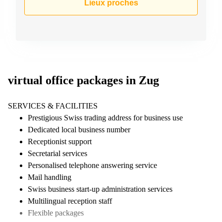
Lieux proches
267
Meyrin
Chemin
de la
Drance 2
Martigny
Route
virtual office packages in Zug
de
Crassier
7 Nyon
SERVICES & FACILITIES
Prestigious Swiss trading address for business use
Z. A.
La
Dedicated local business number
Pièce
Receptionist support
1
Secretarial services
Rolle
Personalised telephone answering service
Bahnhofstrasse
Mail handling
10 Zürich
Swiss business start-up administration services
Multilingual reception staff
Flexible packages