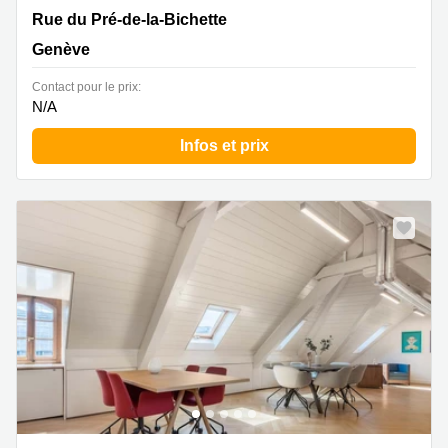
Rue du Pré-de-la-Bichette 1,Nations Business Centre, 6.
Rue du Pré-de-la-Bichette
Stock, Genève
Genève
Contact pour le prix:
N/A
Infos et prix