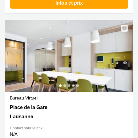
Infos et prix
Bureau Virtuel
Place de la Gare 12, Lausanne
Place de la Gare
Lausanne
Contact pour le prix:
N/A