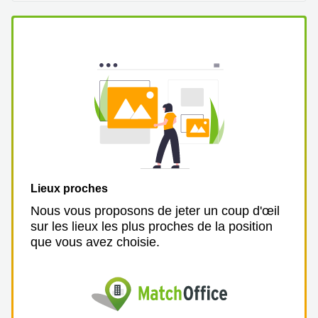
267
Meyrin
Chemin
de la
Drance 2
Martigny
Route
de
Crassier
7 Nyon
Z. A.
La
Lieux proches
Pièce
1
Nous vous proposons de jeter un coup d'œil
Rolle
sur les lieux les plus proches de la position
que vous avez choisie.
Bahnhofstrasse
10 Zürich