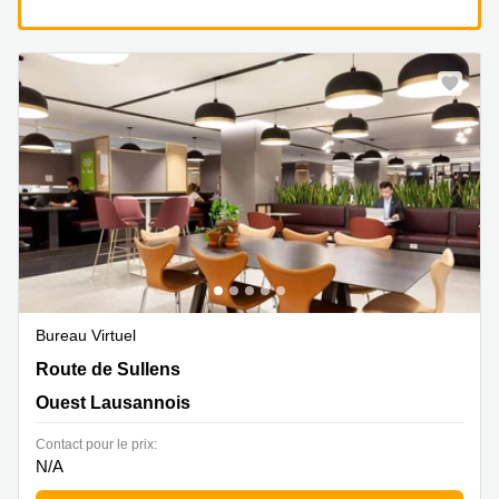
Bureau Virtuel
Route de Sullens 40, Ouest Lausannois
Route de Sullens
Ouest Lausannois
Contact pour le prix:
N/A