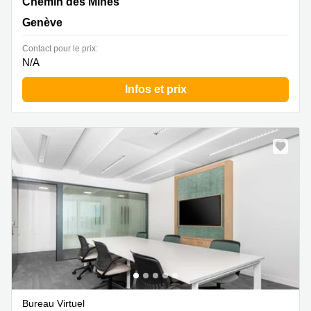
Chemin des Mines 2,Sécheron, Genève
Chemin des Mines
Genève
Contact pour le prix:
N/A
Infos et prix
Bureau Virtuel