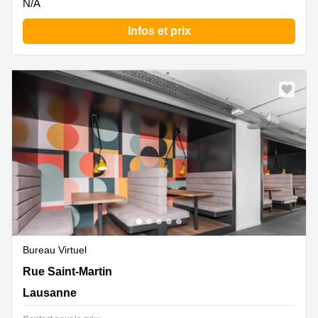
N/A
Infos et prix
Bureau Virtuel
Rue Saint-Martin 7,3. Stock, Lausanne
Rue Saint-Martin
Lausanne