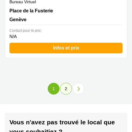
Bureau Virtuel
Place de la Fusterie 12, Genève
Place de la Fusterie
Genève
Contact pour le prix:
N/A
Infos et prix
1
2
Vous n'avez pas trouvé le local que
vous souhaitiez ?