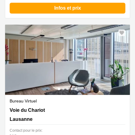
Infos et prix
Bureau Virtuel
Voie du Chariot 3,4. Stock, Lausanne
Voie du Chariot
Lausanne
Contact pour le prix: