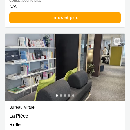
Contact pour le prix:
N/A
Infos et prix
Bureau Virtuel
Z. A. La Pièce 1, Rolle
La Pièce
Rolle