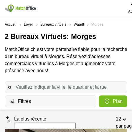
Ap
Rechercher / publier
Accueil
Loyer
Bureaux virtuels
Waadt
Morges
2
Bureaux Virtuels
: Morges
Aide
Pages
Villes
Recherches
de
Populaires
populaires
MatchOffice.ch est votre partenaire fiable pour la recherche
produits
Qui sommes-nous?
d'un bureau virtuel à Morges. Réservez d’adresses
Location
Voie du
Bureau
bureau
Chariot 3
commerciales virtuelles à Morges et augmentez votre
Zurich
Lausanne
Publier un local
présence avec nous!
Centre
d'affaires
Bureau
Place de
à louer
la Gare
Prix
Coworking
Genève
12
Lausanne
Salle
Bureau à
Connexion
Filtres
Plan
de
louer
Rue du
réunion
Lausanne
Pré-de-
la-
Choisissez une langue
Switzerland
Bureau
Coworking
Bichette
La plus récente
12
virtuel
Zurich
1
par pa
Genève