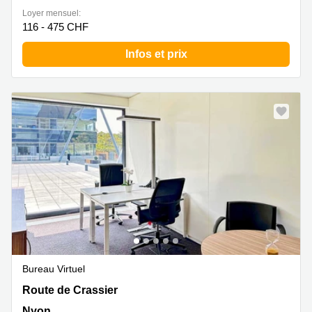
Loyer mensuel:
116 - 475 CHF
Infos et prix
Bureau Virtuel
Route de Crassier 7,Nyon, Nyon
Route de Crassier
Nyon