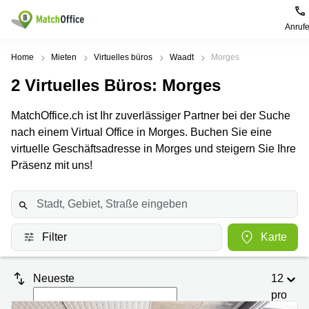
Anruf
Mieten / Vermieten
Home
Mieten
Virtuelles büros
Waadt
Morges
2
Virtuelles Büros
: Morges
Hilfe
Produktseiten
Beliebte
Beliebte
Städte
Suchanfragen
MatchOffice.ch ist Ihr zuverlässiger Partner bei der Suche
Büro
Über uns
nach einem Virtual Office in Morges. Buchen Sie eine
Coworking
Leutschenbachstrasse
Business
Zürich
95 Zürich
virtuelle Geschäftsadresse in Morges und steigern Sie Ihre
Center
Büro vermieten
Präsenz mit uns!
Coworking
Bahnhofplatz
Coworking
Zug
1 Zürich
Preis
Virtuelle
Coworking
Bahnhofstrasse
Büros
Basel
10 Zürich
Anmelden
Filter
Karte
Besprechungsräume
Coworking
Bahnhofstrasse
Luzern
100 Zürich
Sprache wählen
French
Coworking
Europaallee
Neueste
12
Lugano
41 Zürich
pro