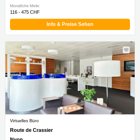
Monatliche Miete:
116 - 475 CHF
Info & Preise Sehen
Virtuelles Büro
Route de Crassier 7,Nyon, Nyon
Route de Crassier
Nyon