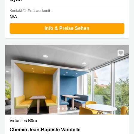
Kontakt für Preisauskunft:
N/A
Info & Preise Sehen
Virtuelles Büro
Chemin Jean-Baptiste Vandelle 3A,Lakeside Geneva
Chemin Jean-Baptiste Vandelle