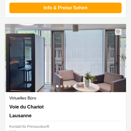
Info & Preise Sehen
Virtuelles Büro
Voie du Chariot 3,4. Stock, Lausanne
Voie du Chariot
Lausanne
Kontakt für Preisauskunft: