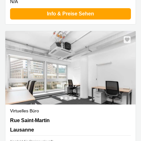
N/A
Info & Preise Sehen
Virtuelles Büro
Rue Saint-Martin 7,3. Stock, Lausanne
Rue Saint-Martin
Lausanne