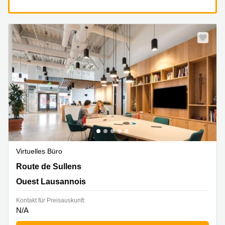
Virtuelles Büro
Route de Sullens 40, Ouest Lausannois
Route de Sullens
Ouest Lausannois
Kontakt für Preisauskunft:
N/A