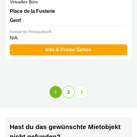
Virtuelles Büro
Place de la Fusterie 12, Genf
Place de la Fusterie
Genf
Kontakt für Preisauskunft:
N/A
Info & Preise Sehen
1
2
Hast du das gewünschte Mietobjekt
nicht gefunden?