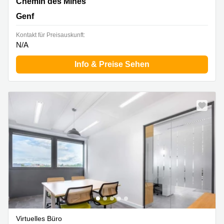
Chemin des Mines 2,Sécheron, Genf
Chemin des Mines
Genf
Kontakt für Preisauskunft:
N/A
Info & Preise Sehen
Virtuelles Büro