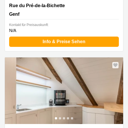
Rue du Pré-de-la-Bichette 1,Nations Business Centre, 6.
Rue du Pré-de-la-Bichette
Stock, Genf
Genf
Kontakt für Preisauskunft:
N/A
Info & Preise Sehen