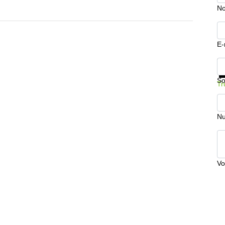
No
E-
In
So
Tr
Nu
Vo