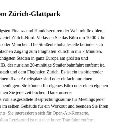
oom Zürich-Glattpark
igsten Finanz- und Handelszentren der Welt mit flexiblen,
iertel Zürich-Nord. Verlassen Sie das Büro um 10:00 Uhr
s oder München. Die Straßenbahnhaltestelle befindet sich
infachen Zugang zum Flughafen Zürich in nur 7 Minuten.
htigsten Städten in ganz Europa am größten und
, der nur eine 20-minütige Straßenbahnfahrt entfernt ist.
tadt und dem Flughafen Zürich. Es ist ein inspirierender
inem fixen Arbeitsplatz sind oder einfach nur einen
e benötigen. Sie können Ihr eigenes Büro oder einen eigenen
nen Sie jederzeit buchen. Dank unserer
 voll ausgestattete Besprechungsräume für Meetings jeder
r im selben Gebäude für ein Workout und beenden Sie Ihren
ts. Sie interessieren sich für Open-Air-Konzerte,
dion Letzigrund ist nur eine kurze Tramfahrt entfernt.