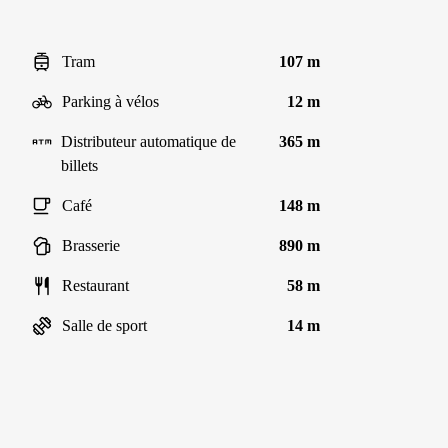
Tram
107 m
Parking à vélos
12 m
Distributeur automatique de
365 m
billets
Café
148 m
Brasserie
890 m
Restaurant
58 m
Salle de sport
14 m