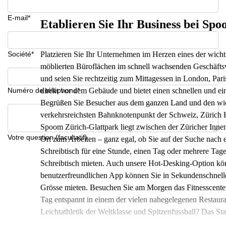
E-mail*
Etablieren Sie Ihr Business bei Sp
Société*
Platzieren Sie Ihr Unternehmen im Herzen eines der wicht
möblierten Büroflächen im schnell wachsenden Geschäftsv
und seien Sie rechtzeitig zum Mittagessen in London, Pari
Numéro de téléphone*
direkt vor dem Gebäude und bietet einen schnellen und e
Begrüßen Sie Besucher aus dem ganzen Land und den wic
verkehrsreichsten Bahnknotenpunkt der Schweiz, Zürich HB
Spoom Zürich-Glattpark liegt zwischen der Züricher Innens
Votre question (facultatif)
Ort zum Arbeiten – ganz egal, ob Sie auf der Suche nach e
Schreibtisch für eine Stunde, einen Tag oder mehrere Tag
Schreibtisch mieten. Auch unsere Hot-Desking-Option kön
benutzerfreundlichen App können Sie in Sekundenschnelle
Grösse mieten. Besuchen Sie am Morgen das Fitnesscente
Tag entspannt in einem der vielen nahegelegenen Restauran
Leichtathletik der Weltklasse und Spitzenfussball? Das Sta