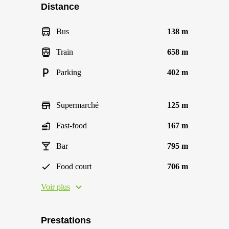
Distance
Bus
138 m
Train
658 m
Parking
402 m
Supermarché
125 m
Fast-food
167 m
Bar
795 m
Food court
706 m
Voir plus
Prestations