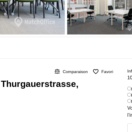
In
Comparaison
Favori
10
r Thurgauerstrasse,
Vo
l'