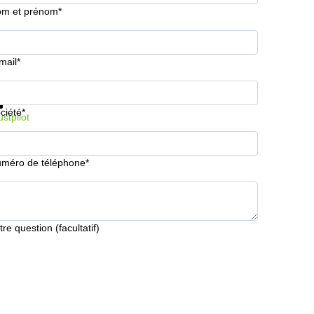
m et prénom*
mail*
formations et prix
Protection des données
ciété*
ustpilot
méro de téléphone*
tre question (facultatif)