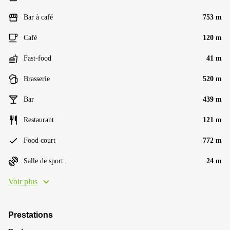
Bar à café
753 m
Café
120 m
Fast-food
41 m
Brasserie
520 m
Bar
439 m
Restaurant
121 m
Food court
772 m
Salle de sport
24 m
Voir plus
Prestations