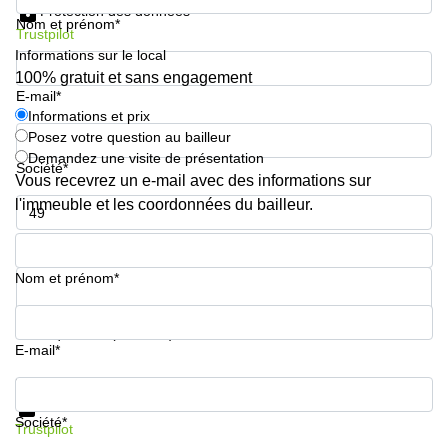
Genève
Protection des données
Nom et prénom*
Salle
Trustpilot
Avenue
de
Louis-
Informations sur le local
réunion
Casaï
100% gratuit et sans engagement
Zurich
18
E-mail*
Genève
Salles
Informations et prix
de
Posez votre question au bailleur
Quai
réunion
Demandez une visite de présentation
de l’Ile
Genève
Société*
13
Vous recevrez un e-mail avec des informations sur
Genève
Salle de
l'immeuble et les coordonnées du bailleur.
réunion
Route
Lausanne
Numéro de téléphone*
Suisse
8A
Business
Nom et prénom*
Etoy
center
Lausanne
Esplanade
Votre question (facultatif)
de Pont-
E-mail*
Rouge 4
Lancy
Informations et prix
Route
Protection des données
Société*
de
Trustpilot
Meyrin