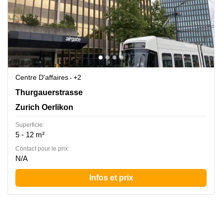
Centre D'affaires
+2
Thurgauerstrasse 40, Zurich Oerlikon
Thurgauerstrasse
Zurich Oerlikon
Superficie:
5 - 12 m²
Contact pour le prix:
N/A
Infos et prix