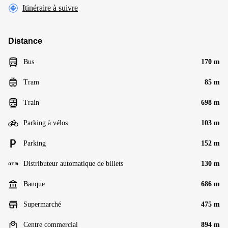
Itinéraire à suivre
Distance
Bus
170 m
Tram
85 m
Train
698 m
Parking à vélos
103 m
Parking
152 m
Distributeur automatique de billets
130 m
Banque
686 m
Supermarché
475 m
Centre commercial
894 m