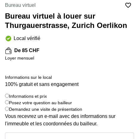
Coworking
Bureau virtuel
Genève
Rue de
la Cité
Bureau virtuel à louer sur
Coworking
1
Lausanne
Thurgauerstrasse, Zurich Oerlikon
Genève
Coworking
Place
Local vérifié
Basel
de la
Fusterie
Coworking
De 85 CHF
12
Lugano
Genève
Loyer mensuel
Coworking
Rue de la
Neuchâtel
Corraterie
Informations sur le local
5 Genève
Coworking
100% gratuit et sans engagement
Bienne
Place
Casa-
Informations et prix
Coworking
Bamba
Posez votre question au bailleur
Nyon
1-3
Demandez une visite de présentation
Genève
Coworking
Vous recevrez un e-mail avec des informations sur
Versoix
Rue de
l'immeuble et les coordonnées du bailleur.
Lausanne
Coworking
69
Informations et prix
Meyrin