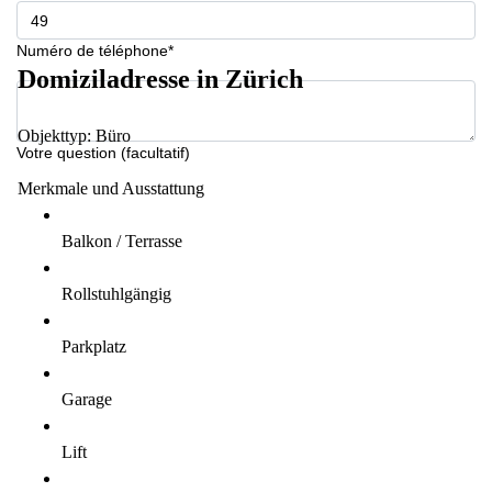
267
Meyrin
Numéro de téléphone*
Chemin
Domiziladresse in Zürich
de la
Drance 2
Martigny
Objekttyp: Büro
Votre question (facultatif)
Route
de
Merkmale und Ausstattung
Crassier
7 Nyon
Balkon / Terrasse
Z. A.
La
Rollstuhlgängig
Pièce
1
Rolle
Parkplatz
Bahnhofstrasse
10 Zürich
Garage
Lift