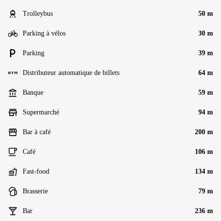
Trolleybus
50 m
Parking à vélos
30 m
Parking
39 m
Distributeur automatique de billets
64 m
Banque
59 m
Supermarché
94 m
Bar à café
200 m
Café
106 m
Fast-food
134 m
Brasserie
79 m
Bar
236 m