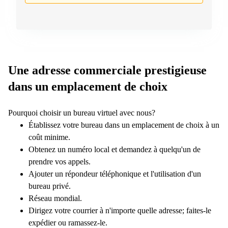
267
Meyrin
Chemin
de la
Drance 2
Martigny
Une adresse commerciale prestigieuse
Route
dans un emplacement de choix
de
Crassier
7 Nyon
Pourquoi choisir un bureau virtuel avec nous?
Z. A.
Établissez votre bureau dans un emplacement de choix à un
La
coût minime.
Pièce
Obtenez un numéro local et demandez à quelqu'un de
1
Rolle
prendre vos appels.
Ajouter un répondeur téléphonique et l'utilisation d'un
Bahnhofstrasse
10 Zürich
bureau privé.
Réseau mondial.
Dirigez votre courrier à n'importe quelle adresse; faites-le
expédier ou ramassez-le.